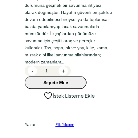
n
a
durumuna geçmek bir savunma ihtiyacı
a
k
olarak doğmuştur. Hayatın güvenli bir şekilde
devam edebilmesi bireysel ya da toplumsal
l
i
bazda yapılan/yapılacak savunmalarla
f
f
mümkündür. İlkçağlardan günümüze
i
i
savunma için çeşitli araç ve gereçler
y
y
kullanıldı. Taş, sopa, ok ve yay, kılıç, kama,
mızrak gibi ilkel savunma silahlarından;
a
a
modern zamanlara…
t
t
O
-
+
:
:
s
Sepete Ekle
m
₺
₺
a
2
1
İstek Listeme Ekle
n
0
7
l
0
0
ı
'
,
,
Yazar
Filiz Yıldırım
n
0
0
ı