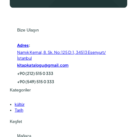
Bize Ulaşın
Adres
:
Namık Kemal, 8. Sk. No:125 D:1, 34513 Esenyurt/
İstanbul
kitapkatalogu@gmail.com
+90 (212) 515 0 333
+90 (549) 515 0 333
Kategoriler
kültür
Tarih
Keşfet
Mağaza