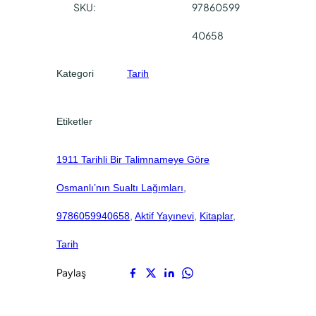
0
0
SKU:
97860599
n
.
.
S
40658
u
a
Kategori
Tarih
l
t
ı
Etiketler
L
a
1911 Tarihli Bir Talimnameye Göre
ğ
ı
Osmanlı’nın Sualtı Lağımları
, 
m
l
9786059940658
, 
Aktif Yayınevi
, 
Kitaplar
, 
a
Tarih
r
ı
Paylaş
a
d