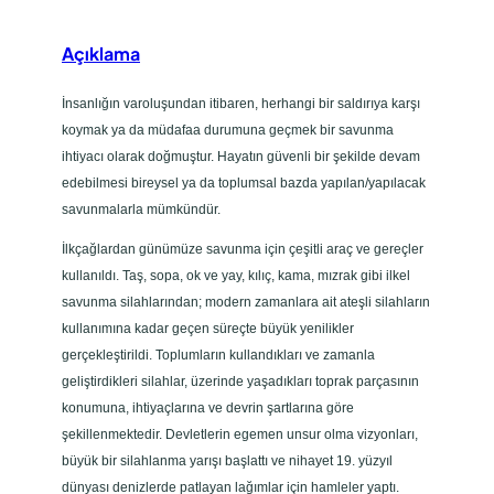
e
t
Açıklama
İnsanlığın varoluşundan itibaren, herhangi bir saldırıya karşı
koymak ya da müdafaa durumuna geçmek bir savunma
ihtiyacı olarak doğmuştur. Hayatın güvenli bir şekilde devam
edebilmesi bireysel ya da toplumsal bazda yapılan/yapılacak
savunmalarla mümkündür.
İlkçağlardan günümüze savunma için çeşitli araç ve gereçler
kullanıldı. Taş, sopa, ok ve yay, kılıç, kama, mızrak gibi ilkel
savunma silahlarından; modern zamanlara ait ateşli silahların
kullanımına kadar geçen süreçte büyük yenilikler
gerçekleştirildi. Toplumların kullandıkları ve zamanla
geliştirdikleri silahlar, üzerinde yaşadıkları toprak parçasının
konumuna, ihtiyaçlarına ve devrin şartlarına göre
şekillenmektedir. Devletlerin egemen unsur olma vizyonları,
büyük bir silahlanma yarışı başlattı ve nihayet 19. yüzyıl
dünyası denizlerde patlayan lağımlar için hamleler yaptı.