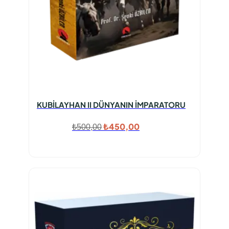
KUBİLAYHAN II DÜNYANIN İMPARATORU
Orijinal
Şu
₺
450,00
₺
500,00
fiyat:
andaki
₺500,00.
fiyat:
₺450,00.