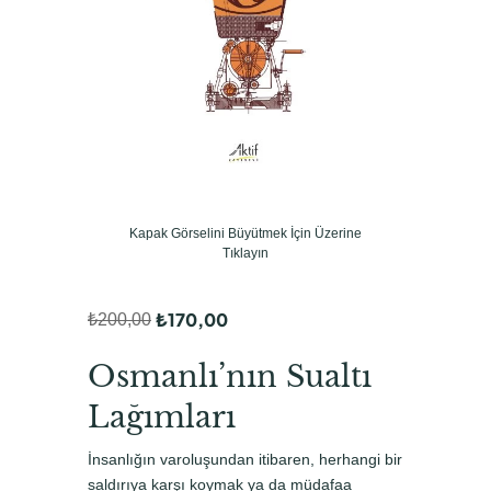
Kapak Görselini Büyütmek İçin Üzerine
Tıklayın
₺
170,00
₺
200,00
O
Ş
r
u
Osmanlı’nın Sualtı
i
a
Lağımları
j
n
İnsanlığın varoluşundan itibaren, herhangi bir
i
d
saldırıya karşı koymak ya da müdafaa