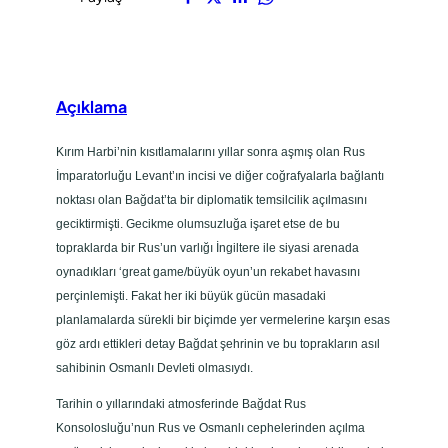
a
K
a
r
ş
Açıklama
ı
:
Kırım Harbi’nin kısıtlamalarını yıllar sonra aşmış olan Rus
B
İmparatorluğu Levant’ın incisi ve diğer coğrafyalarla bağlantı
ü
noktası olan Bağdat’ta bir diplomatik temsilcilik açılmasını
y
geciktirmişti. Gecikme olumsuzluğa işaret etse de bu
ü
topraklarda bir Rus’un varlığı İngiltere ile siyasi arenada
k
oynadıkları ‘great game/büyük oyun’un rekabet havasını
S
perçinlemişti. Fakat her iki büyük gücün masadaki
a
planlamalarda sürekli bir biçimde yer vermelerine karşın esas
v
göz ardı ettikleri detay Bağdat şehrinin ve bu toprakların asıl
a
sahibinin Osmanlı Devleti olmasıydı.
ş
Tarihin o yıllarındaki atmosferinde Bağdat Rus
Ö
Konsolosluğu’nun Rus ve Osmanlı cephelerinden açılma
n