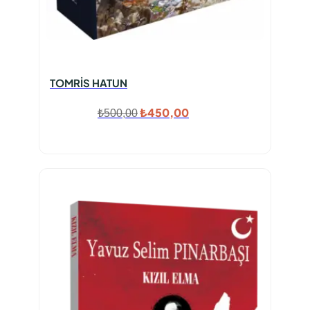
TOMRİS HATUN
Orijinal
Şu
₺
450,00
₺
500,00
fiyat:
andaki
₺500,00.
fiyat:
₺450,00.