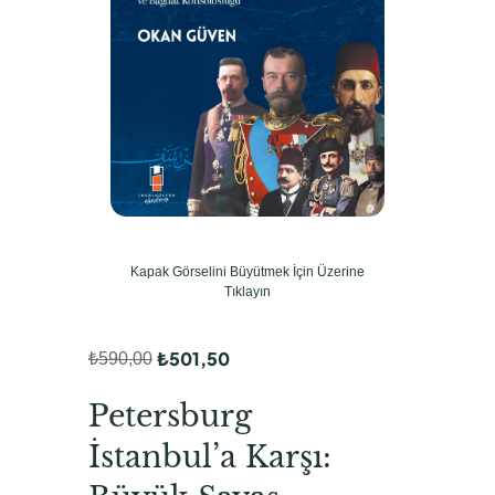
Kapak Görselini Büyütmek İçin Üzerine
Tıklayın
₺
501,50
₺
590,00
O
Ş
r
u
Petersburg
i
a
İstanbul’a Karşı:
j
n