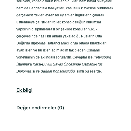
serüveni, konsolosların kimler oldukları hem hayat hikayeleri
c
hem de Bağdat’taki faaliyetleri, casusluk kisvesine bürünerek
e
gerçekleştirdikleri evrensel eylemler, İngilizlerin çalarak
s
üstlenmeye çalıştıkları roller, konsolosluğun kurumsal
i
yapısının disiplinlerarası bir şekilde konsüler hukuk
n
çerçevesinde nasıl bir anlam yakaladığı, Rusların Orta
d
Doğu’da diplomasi satrancı aracılığıyla ortada bıraktıkları
e
ayak izleri ve bu izleri adım adım takip eden Osmanlı
O
yönetiminin de aklındaki sorulardır. Cevaplar ise
Petersburg
s
İstanbul’a Karşı-Büyük Savaş Öncesinde Osmanlı-Rus
m
Diplomasisi ve Bağdat Konsolosluğu
isimli bu eserde.
a
n
l
Ek bilgi
ı
-
Değerlendirmeler (0)
R
u
s
D