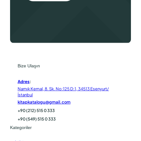
Bize Ulaşın
Adres
:
Namık Kemal, 8. Sk. No:125 D:1, 34513 Esenyurt/
İstanbul
kitapkatalogu@gmail.com
+90 (212) 515 0 333
+90 (549) 515 0 333
Kategoriler