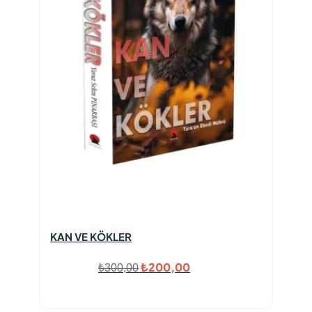
KAN VE KÖKLER
Orijinal
Şu
₺
200,00
₺
300,00
fiyat:
andaki
₺300,00.
fiyat: