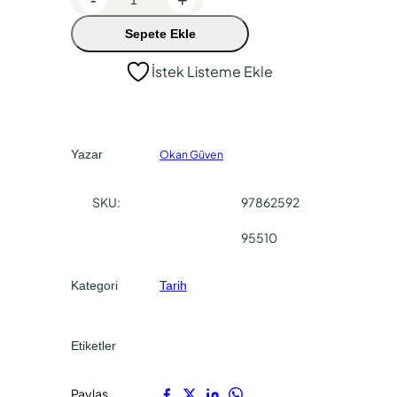
0
5
e
Sepete Ekle
0
0
t
e
.
.
İstek Listeme Ekle
r
s
b
u
Yazar
Okan Güven
r
g
SKU:
97862592
İ
s
95510
t
a
Kategori
Tarih
n
b
u
Etiketler
l
’
Paylaş