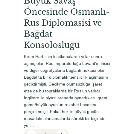
Büyük Savaş
i
d
Öncesinde Osmanlı-
n
a
a
k
Rus Diplomasisi ve
l
i
Bağdat
f
f
Konsolosluğu
i
i
y
y
Kırım Harbi’nin kısıtlamalarını yıllar sonra
aşmış olan Rus İmparatorluğu Levant’ın incisi
a
a
ve diğer coğrafyalarla bağlantı noktası olan
t
t
Bağdat’ta bir diplomatik temsilcilik açılmasını
:
:
geciktirmişti. Gecikme olumsuzluğa işaret
etse de bu topraklarda bir Rus’un varlığı
₺
₺
İngiltere ile siyasi arenada oynadıkları ‘great
5
5
game/büyük oyun’un rekabet havasını
9
0
perçinlemişti. Fakat her iki büyük gücün
masadaki planlamalarda sürekli bir biçimde
0
1
yer…
,
,
P
-
+