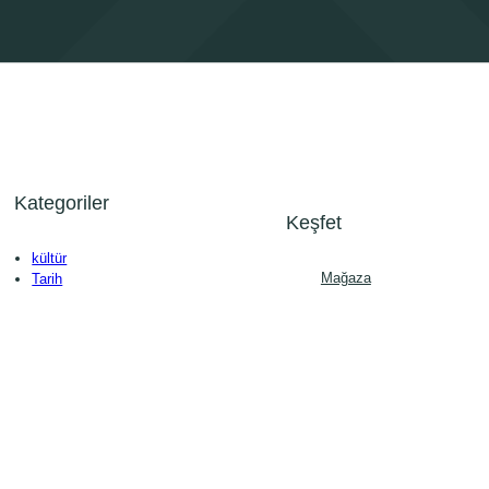
Kategoriler
Keşfet
kültür
Mağaza
Tarih