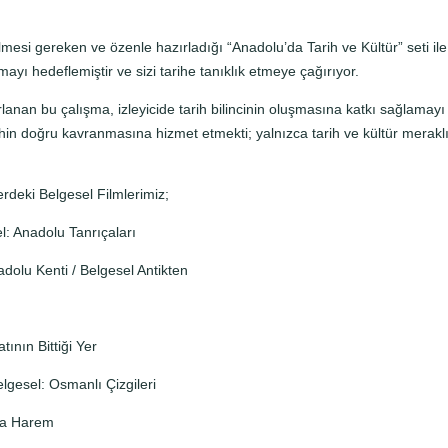
lmesi gereken ve özenle hazırladığı “Anadolu’da Tarih ve Kültür” seti 
ayı hedeflemiştir ve sizi tarihe tanıklık etmeye çağırıyor.
lanan bu çalışma, izleyicide tarih bilincinin oluşmasına katkı sağlamayı
hin doğru kavranmasına hizmet etmekti; yalnızca tarih ve kültür meraklıla
erdeki Belgesel Filmlerimiz;
el: Anadolu Tanrıçaları
olu Kenti / Belgesel Antikten
tının Bittiği Yer
lgesel: Osmanlı Çizgileri
’da Harem