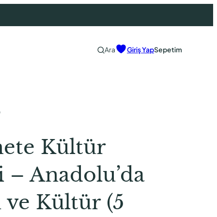
Ara
Giriş Yap
Sepetim
0
ete Kültür
i – Anadolu’da
 ve Kültür (5