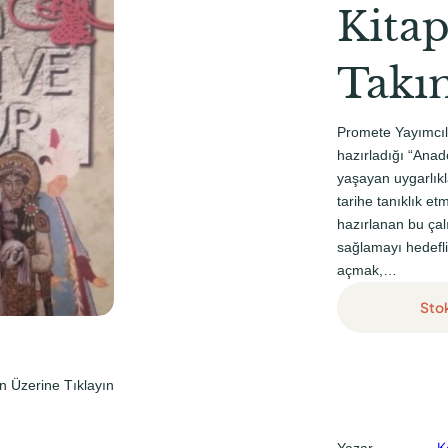
l
i
Kitap
f
f
i
i
Takı
y
y
a
a
Promete Yayımcılı
t
t
hazırladığı “Anad
yaşayan uygarlıkl
:
:
tarihe tanıklık et
₺
₺
hazırlanan bu çalı
7
0
sağlamayı hedefli
açmak,…
5
,
0
0
Sto
,
0
0
.
n Üzerine Tıklayın
0
.
K
Yazar