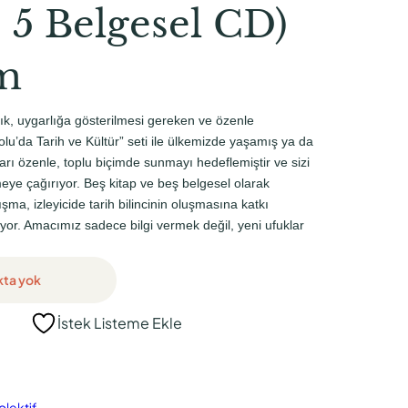
 5 Belgesel CD)
m
k, uygarlığa gösterilmesi gereken ve özenle
olu’da Tarih ve Kültür” seti ile ülkemizde yaşamış ya da
arı özenle, toplu biçimde sunmayı hedeflemiştir ve sizi
meye çağırıyor. Beş kitap ve beş belgesel olarak
şma, izleyicide tarih bilincinin oluşmasına katkı
yor. Amacımız sadece bilgi vermek değil, yeni ufuklar
kta yok
İstek Listeme Ekle
olektif