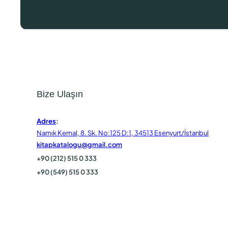
Bize Ulaşın
Adres
:
Namık Kemal, 8. Sk. No:125 D:1, 34513 Esenyurt/İstanbul
kitapkatalogu@gmail.com
+90 (212) 515 0 333
+90 (549) 515 0 333