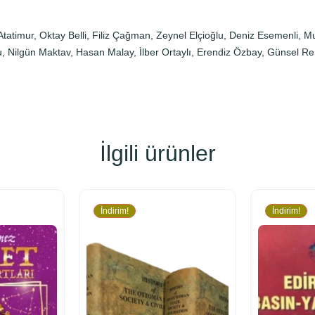
tatimur, Oktay Belli, Filiz Çağman, Zeynel Elçioğlu, Deniz Esemenli, M
lu, Nilgün Maktav, Hasan Malay, İlber Ortaylı, Erendiz Özbay, Günsel R
İlgili ürünler
İndirim!
İndirim!