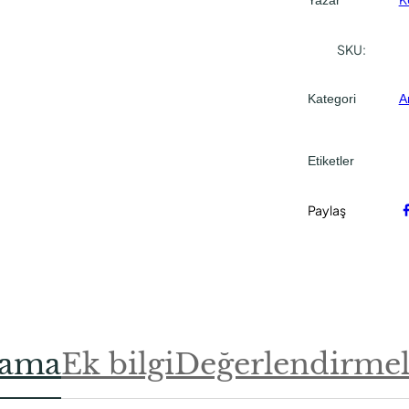
SKU:
Kategori
A
Etiketler
Paylaş
lama
Ek bilgi
Değerlendirmele