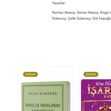
Yazarlar:
Nurhan Atasoy, Sümer Atasoy, Engin A
Gülersoy, Çelik Gülersoy, Gül İrepoğ
İndirim!
İndirim!