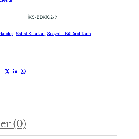
İKS-BDK102/9
rkeoloji
, 
Sahaf Kitapları
, 
Sosyal – Kültürel Tarih
r (0)