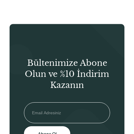
₺255,00.
Bültenimize Abone
Olun ve %10 İndirim
Kazanın
Abone Ol