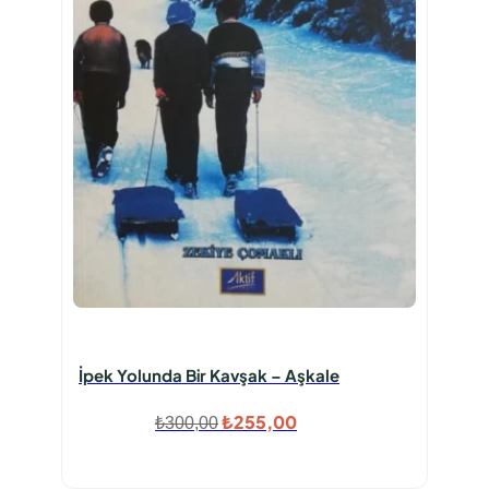
İpek Yolunda Bir Kavşak – Aşkale
Orijinal
Şu
₺
255,00
₺
300,00
fiyat:
andaki
₺300,00.
fiyat: