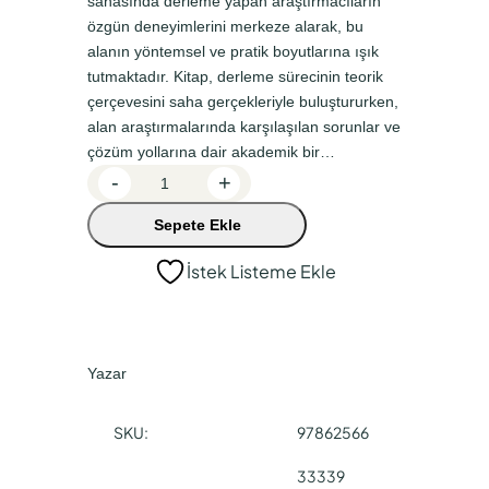
sahasında derleme yapan araştırmacıların
a
k
özgün deneyimlerini merkeze alarak, bu
l
i
alanın yöntemsel ve pratik boyutlarına ışık
f
f
tutmaktadır. Kitap, derleme sürecinin teorik
çerçevesini saha gerçekleriyle buluştururken,
i
i
alan araştırmalarında karşılaşılan sorunlar ve
y
y
çözüm yollarına dair akademik bir…
a
a
S
-
+
a
t
t
Sepete Ekle
h
:
:
a
İstek Listeme Ekle
₺
₺
v
7
5
e
B
9
9
e
0
2
Yazar
n
,
,
:
SKU:
97862566
0
5
a
d
0
0
33339