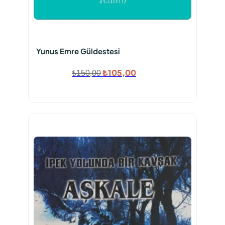
Yunus Emre Güldestesi
Orijinal
Şu
₺
105,00
₺
150,00
fiyat:
andaki
₺150,00.
fiyat:
₺105,00.