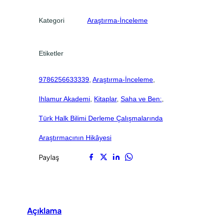
e
.
.
t
Kategori
Araştırma-İnceleme
Etiketler
9786256633339
, 
Araştırma-İnceleme
, 
Ihlamur Akademi
, 
Kitaplar
, 
Saha ve Ben:
, 
Türk Halk Bilimi Derleme Çalışmalarında
Araştırmacının Hikâyesi
Paylaş
Açıklama