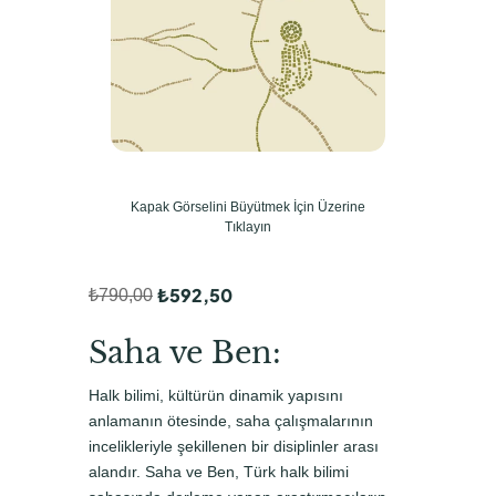
Kapak Görselini Büyütmek İçin Üzerine
Tıklayın
₺
592,50
₺
790,00
O
Ş
r
u
Saha ve Ben:
i
a
Halk bilimi, kültürün dinamik yapısını
j
n
anlamanın ötesinde, saha çalışmalarının
i
d
incelikleriyle şekillenen bir disiplinler arası
alandır. Saha ve Ben, Türk halk bilimi
n
a