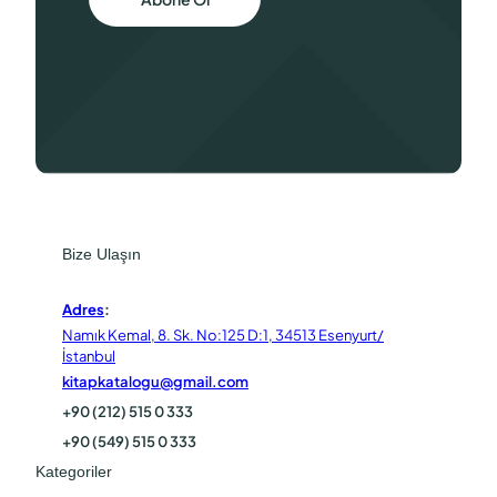
Bize Ulaşın
Adres
:
Namık Kemal, 8. Sk. No:125 D:1, 34513 Esenyurt/
İstanbul
kitapkatalogu@gmail.com
+90 (212) 515 0 333
+90 (549) 515 0 333
Kategoriler