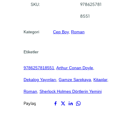
0
0
SKU:
978625781
l
.
.
m
8551
e
s
Kategori
Cep Boy
, 
Roman
-
D
ö
Etiketler
r
t
9786257818551
, 
Arthur Conan Doyle
, 
l
e
Dekalog Yayınları
, 
Gamze Sarpkaya
, 
Kitaplar
, 
r
i
Roman
, 
Sherlock Holmes Dörtlerin Yemini
n
Paylaş
Y
e
m
i