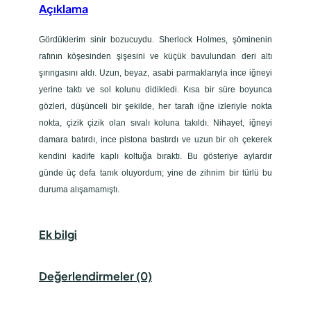
n
Açıklama
i
a
Gördüklerim sinir bozucuydu. Sherlock Holmes, şöminenin
d
rafının köşesinden şişesini ve küçük bavulundan deri altı
e
şırıngasını aldı. Uzun, beyaz, asabi parmaklarıyla ince iğneyi
t
yerine taktı ve sol kolunu didikledi. Kısa bir süre boyunca
gözleri, düşünceli bir şekilde, her tarafı iğne izleriyle nokta
nokta, çizik çizik olan sıvalı koluna takıldı. Nihayet, iğneyi
damara batırdı, ince pistona bastırdı ve uzun bir oh çekerek
kendini kadife kaplı koltuğa bıraktı. Bu gösteriye aylardır
günde üç defa tanık oluyordum; yine de zihnim bir türlü bu
duruma alışamamıştı.
Ek bilgi
Değerlendirmeler (0)