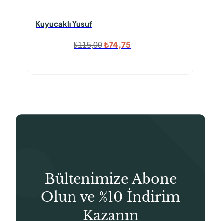
Kuyucaklı Yusuf
Orijinal
Şu
₺
74,75
₺
115,00
fiyat:
andaki
₺115,00.
fiyat:
₺74,75.
Bültenimize Abone
Olun ve %10 İndirim
Kazanın