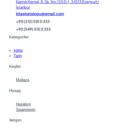
Namık Kemal, 8. Sk. No:125 D:1, 34513 Esenyurt/
İstanbul
kitapkatalogu@gmail.com
+90 (212) 515 0 333
+90 (549) 515 0 333
Kategoriler
kültür
Tarih
Keşfet
Mağaza
Hesap
Hesabım
Siparişlerim
İletişim