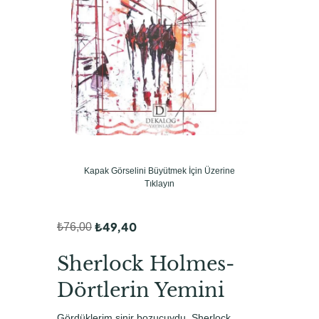
Kapak Görselini Büyütmek İçin Üzerine
Tıklayın
₺
49,40
₺
76,00
O
Ş
r
u
Sherlock Holmes-
i
a
Dörtlerin Yemini
j
n
Gördüklerim sinir bozucuydu. Sherlock