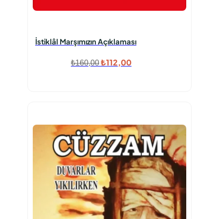
İstiklâl Marşımızın Açıklaması
Orijinal
Şu
₺
112,00
₺
160,00
fiyat:
andaki
₺160,00.
fiyat:
₺112,00.