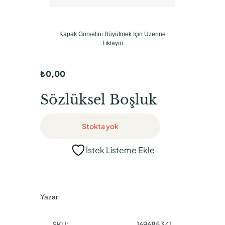
Kapak Görselini Büyütmek İçin Üzerine
Tıklayın
₺
0,00
Sözlüksel Boşluk
Stokta yok
İstek Listeme Ekle
Yazar
SKU:
169685341