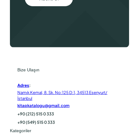
Bize Ulaşın
Adres
:
Namık Kemal, 8. Sk. No:125 D:1, 34513 Esenyurt/
İstanbul
kitapkatalogu@gmail.com
+90 (212) 515 0 333
+90 (549) 515 0 333
Kategoriler