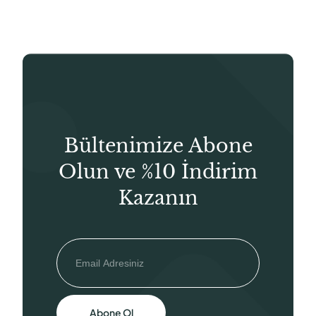
₺66,50.
Bültenimize Abone
Olun ve %10 İndirim
Kazanın
Abone Ol