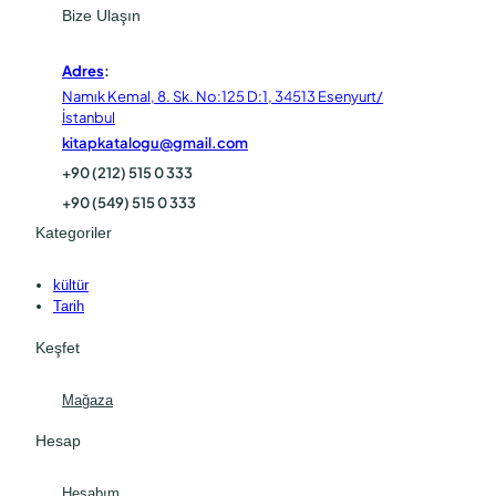
Bize Ulaşın
Adres
:
Namık Kemal, 8. Sk. No:125 D:1, 34513 Esenyurt/
İstanbul
kitapkatalogu@gmail.com
+90 (212) 515 0 333
+90 (549) 515 0 333
Kategoriler
kültür
Tarih
Keşfet
Mağaza
Hesap
Hesabım