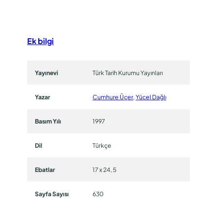
.
Ek bilgi
Yayınevi
Türk Tarih Kurumu Yayınları
Yazar
Cumhure Üçer
,
Yücel Dağlı
Basım Yılı
1997
Dil
Türkçe
Ebatlar
17 x 24, 5
Sayfa Sayısı
630