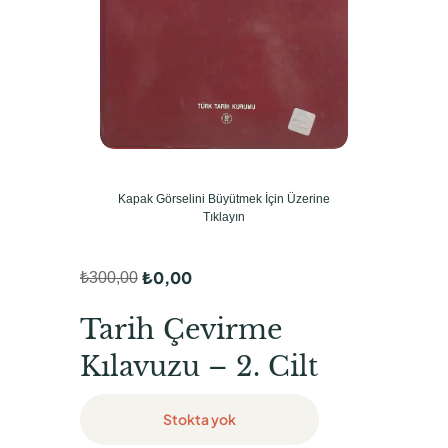
Kapak Görselini Büyütmek İçin Üzerine
Tıklayın
₺
0,00
₺
300,00
O
Ş
r
u
Tarih Çevirme
i
a
Kılavuzu – 2. Cilt
j
n
i
d
Stokta yok
n
a