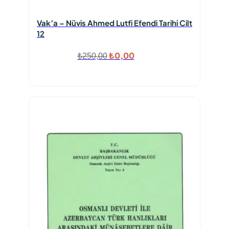
Vak’a – Nüvis Ahmed Lutfi Efendi Tarihi Cilt
12
Orijinal
Şu
₺
0,00
₺
250,00
fiyat:
andaki
₺250,00.
fiyat:
₺0,00.