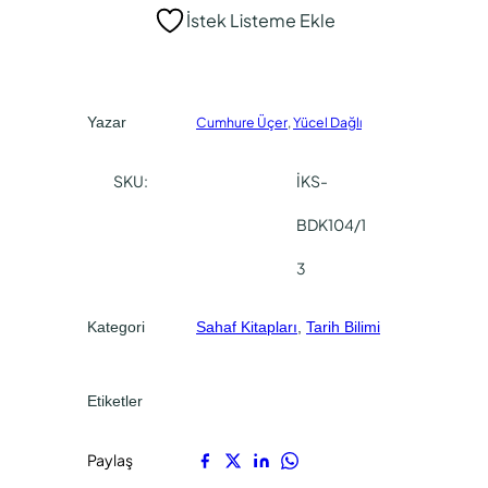
İstek Listeme Ekle
a
k
l
i
f
f
i
i
Yazar
Cumhure Üçer
,
Yücel Dağlı
y
y
SKU:
İKS-
a
a
t
t
BDK104/1
:
:
3
₺
₺
3
0
Kategori
Sahaf Kitapları
, 
Tarih Bilimi
0
,
0
0
Etiketler
,
0
0
.
Paylaş
0