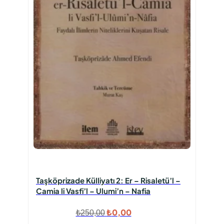
Taşköprizade Külliyatı 2: Er – Risaletü’l –
Camia li Vasfi’l – Ulumi’n – Nafia
Orijinal
Şu
₺
0,00
₺
250,00