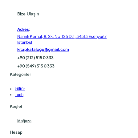
Bize Ulaşın
Adres
:
Namık Kemal, 8. Sk. No:125 D:1, 34513 Esenyurt/
İstanbul
kitapkatalogu@gmail.com
+90 (212) 515 0 333
+90 (549) 515 0 333
Kategoriler
kültür
Tarih
Keşfet
Mağaza
Hesap