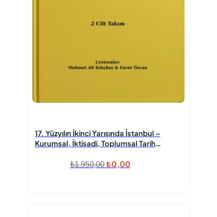
17. Yüzyılın İkinci Yarısında İstanbul –
Kurumsal, İktisadi, Toplumsal Tarih
Denemesi 2 Cilt Takım
Orijinal
Şu
₺
0,00
₺
1.950,00
fiyat:
andaki
₺1.950,00.
fiyat:
₺0,00.