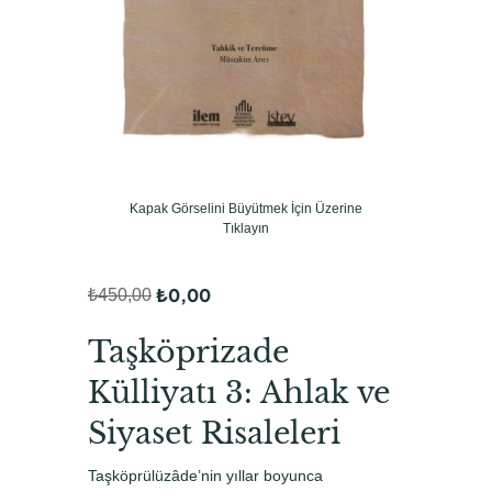
Kapak Görselini Büyütmek İçin Üzerine
Tıklayın
₺
0,00
₺
450,00
O
Ş
r
u
Taşköprizade
i
a
Külliyatı 3: Ahlak ve
j
n
Siyaset Risaleleri
i
d
n
a
Taşköprülüzâde’nin yıllar boyunca