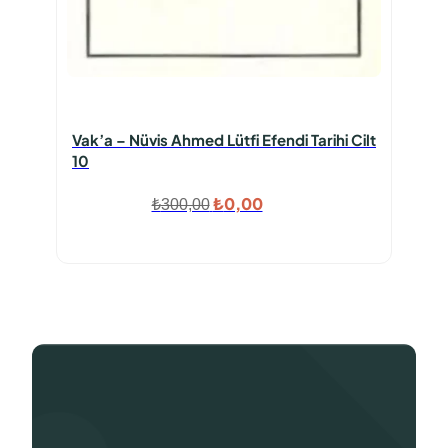
Vak’a – Nüvis Ahmed Lütfi Efendi Tarihi Cilt
10
Orijinal
Şu
₺
0,00
₺
300,00
fiyat:
andaki
₺300,00.
fiyat:
₺0,00.