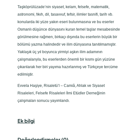
Taşköprülüzade’nin siyaset, kelam, felsefe, matematik,
astronomi, fıkıh, dil, tasavvuf, tefsir, ilimler tasnifi, tarih vb.
konularda iki yüze yakın eseri bulunmasına ve bu eserler
Osmanlı düşünce dünyasını kuran temel taşlar mesabesinde
görülmesine rağmen, birkaçı dışında bu eserlerin büyük bir
bölümü yazma halindedir ve ilim dünyasına tanıtılmamıştır.
Yaklaşık üç yıl boyunca yirmiyi aşkın ilim adamının
çalışmalarıyla, bu eserlerden önemli bir kısmı gün yüzüne
çıkarılarak her biri yayıma hazırlanmış ve Türkçeye tercüme
edilmiştir.
Evvela Haşiye, Risaletü’l – Camiâ, Ahlak ve Siyaset
Risaleleri, Felsefe Risaleleri İlmi Etüdler Derneğinin
çalışmaları sonucu yayımlandı.
Ek bilgi
Değerlendirmeler (0)