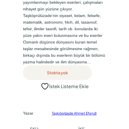
yayımlanmayı bekleyen eserleri, çalışmaları
a
k
nihayet gün yüzüne çıkıyor.
l
i
Taşköprülüzade’nin siyaset, kelam, felsefe,
f
f
matematik, astronomi, fıkıh, dil, tasavvuf,
tefsir, ilimler tasnifi, tarih vb. konularda iki
i
i
yüze yakın eseri bulunmasına ve bu eserler
y
y
Osmanlı düşünce dünyasını kuran temel
a
a
taşlar mesabesinde görülmesine rağmen,
t
t
birkaçı dışında bu eserlerin büyük bir bölümü
yazma halindedir ve ilim dünyasına…
:
:
Stokta yok
₺
₺
4
0
İstek Listeme Ekle
5
,
0
0
,
0
Yazar
Taşköprizade Ahmet Efendi
0
.
0
SKU:
İKS-