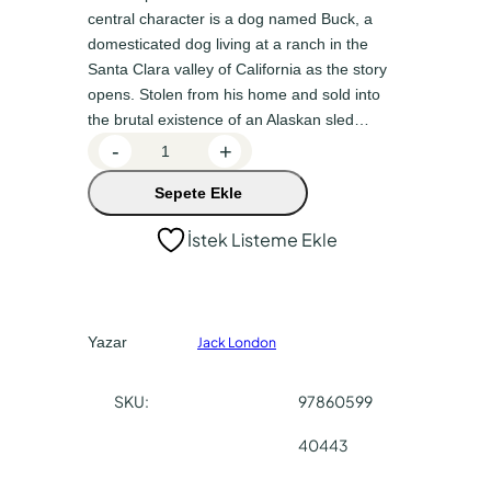
n
a
central character is a dog named Buck, a
a
k
domesticated dog living at a ranch in the
Santa Clara valley of California as the story
l
i
opens. Stolen from his home and sold into
f
f
the brutal existence of an Alaskan sled…
i
i
T
-
+
y
y
h
Sepete Ekle
e
a
a
C
t
t
İstek Listeme Ekle
a
:
:
l
₺
₺
l
o
1
1
Yazar
Jack London
f
8
5
T
0
3
SKU:
97860599
h
,
,
e
40443
W
0
0
i