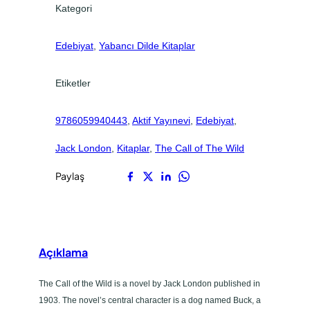
0
0
Kategori
l
.
.
d
Edebiyat
, 
Yabancı Dilde Kitaplar
a
d
e
Etiketler
t
9786059940443
, 
Aktif Yayınevi
, 
Edebiyat
, 
Jack London
, 
Kitaplar
, 
The Call of The Wild
Paylaş
Açıklama
The Call of the Wild is a novel by Jack London published in
1903. The novel’s central character is a dog named Buck, a