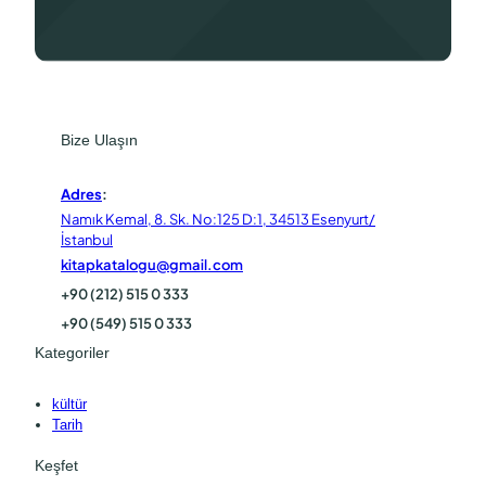
Bize Ulaşın
Adres
:
Namık Kemal, 8. Sk. No:125 D:1, 34513 Esenyurt/
İstanbul
kitapkatalogu@gmail.com
+90 (212) 515 0 333
+90 (549) 515 0 333
Kategoriler
kültür
Tarih
Keşfet