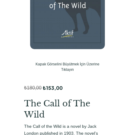
Kapak Görselini Büyütmek İçin Üzerine
Tıklayın
₺
153,00
₺
180,00
O
Ş
r
u
The Call of The
i
a
Wild
j
n
The Call of the Wild is a novel by Jack
i
d
London published in 1903. The novel’s