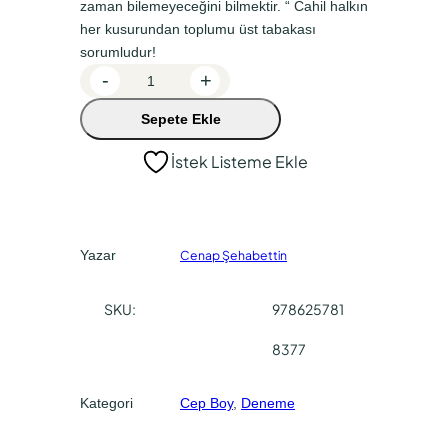
zaman bilemeyeceğini bilmektir. “ Cahil halkın
n
a
her kusurundan toplumu üst tabakası
a
k
sorumludur!
l
i
T
-
+
f
f
i
Sepete Ekle
r
i
i
y
y
y
İstek Listeme Ekle
a
a
a
k
t
t
i
S
:
:
Yazar
Cenap Şehabettin
ö
₺
₺
z
7
4
SKU:
978625781
l
6
9
e
8377
r
,
,
i
0
4
Kategori
Cep Boy
, 
Deneme
a
0
0
d