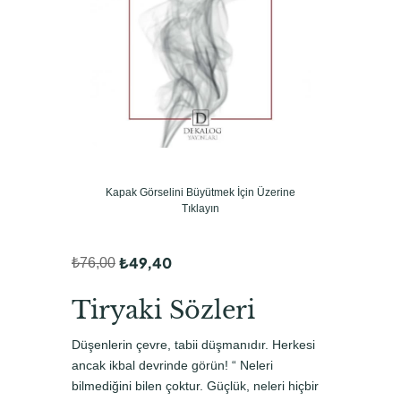
Kapak Görselini Büyütmek İçin Üzerine
Tıklayın
₺
49,40
₺
76,00
O
Ş
r
u
Tiryaki Sözleri
i
a
Düşenlerin çevre, tabii düşmanıdır. Herkesi
j
n
ancak ikbal devrinde görün! “ Neleri
i
d
bilmediğini bilen çoktur. Güçlük, neleri hiçbir