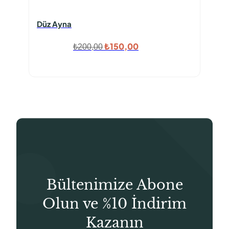
Düz Ayna
Orijinal
Şu
₺
150,00
₺
200,00
fiyat:
andaki
₺200,00.
fiyat:
₺150,00.
Bültenimize Abone
Olun ve %10 İndirim
Kazanın