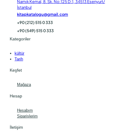
Namık Kemal, 8. Sk. No:125 D:1, 34513 Esenyurt/
İstanbul
kitapkatalogu@gmail.com
+90 (212) 515 0 333
+90 (549) 515 0 333
Kategoriler
kültür
Tarih
Keşfet
Mağaza
Hesap
Hesabım
Siparişlerim
İletişim