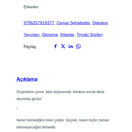
.
.
e
Etiketler
t
9786257818377
, 
Cenap Şehabettin
, 
Dekalog
Yayınları
, 
Deneme
, 
Kitaplar
, 
Tiryaki Sözleri
Paylaş
Açıklama
Düşenlerin çevre, tabii düşmanıdır. Herkesi ancak ikbal
devrinde görün!
“
Neleri bilmediğini bilen çoktur. Güçlük, neleri hiçbir zaman
bilemeyeceğini bilmektir.