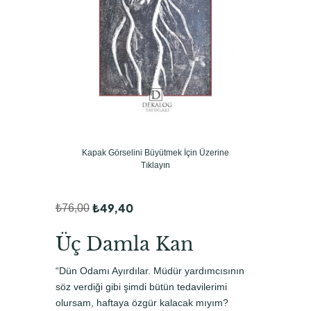
Kapak Görselini Büyütmek İçin Üzerine
Tıklayın
₺
49,40
₺
76,00
O
Ş
r
u
Üç Damla Kan
i
a
“Dün Odamı Ayırdılar. Müdür yardımcısının
j
n
söz verdiği gibi şimdi bütün tedavilerimi
i
d
olursam, haftaya özgür kalacak mıyım?