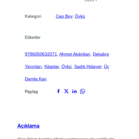
e
.
.
t
Kategori
Cep Boy
, 
Öykü
Etiketler
9786050632071
, 
Ahmet Akdoğan
, 
Dekalog
Yayınları
, 
Kitaplar
, 
Öykü
, 
Sadık Hidayet
, 
Üç
Damla Kan
Paylaş
Açıklama