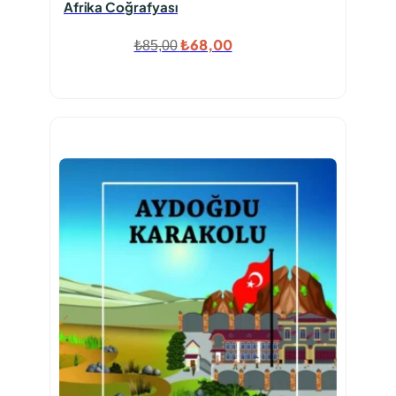
Afrika Coğrafyası
Orijinal
Şu
₺
68,00
₺
85,00
fiyat:
andaki
₺85,00.
fiyat:
₺68,00.