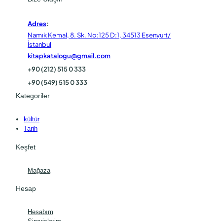
Adres
:
Namık Kemal, 8. Sk. No:125 D:1, 34513 Esenyurt/
İstanbul
kitapkatalogu@gmail.com
+90 (212) 515 0 333
+90 (549) 515 0 333
Kategoriler
kültür
Tarih
Keşfet
Mağaza
Hesap
Hesabım