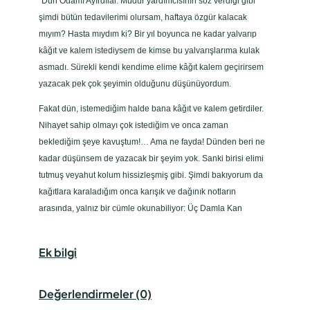
“Dün Odamı Ayırdılar. Müdür yardımcısının söz verdiği gibi
şimdi bütün tedavilerimi olursam, haftaya özgür kalacak
mıyım? Hasta mıydım ki? Bir yıl boyunca ne kadar yalvarıp
kâğıt ve kalem istediysem de kimse bu yalvarışlarıma kulak
asmadı. Sürekli kendi kendime elime kâğıt kalem geçirirsem
yazacak pek çok şeyimin olduğunu düşünüyordum.
Fakat dün, istemediğim halde bana kâğıt ve kalem getirdiler.
Nihayet sahip olmayı çok istediğim ve onca zaman
beklediğim şeye kavuştum!… Ama ne fayda! Dünden beri ne
kadar düşünsem de yazacak bir şeyim yok. Sanki birisi elimi
tutmuş veyahut kolum hissizleşmiş gibi. Şimdi bakıyorum da
kağıtlara karaladığım onca karışık ve dağınık notların
arasında, yalnız bir cümle okunabiliyor: Üç Damla Kan
Ek bilgi
Değerlendirmeler (0)