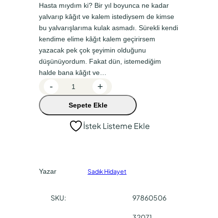
Hasta mıydım ki? Bir yıl boyunca ne kadar
n
a
yalvarıp kâğıt ve kalem istediysem de kimse
a
k
bu yalvarışlarıma kulak asmadı. Sürekli kendi
l
i
kendime elime kâğıt kalem geçirirsem
f
f
yazacak pek çok şeyimin olduğunu
düşünüyordum. Fakat dün, istemediğim
i
i
halde bana kâğıt ve…
y
y
Ü
-
+
a
a
ç
Sepete Ekle
D
t
t
a
:
:
İstek Listeme Ekle
m
₺
₺
l
7
4
a
K
6
9
Yazar
Sadık Hidayet
a
,
,
n
0
4
SKU:
97860506
a
0
0
d
32071