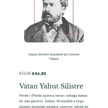
Kapak Görselini Büyütmek İçin Üzerine
Tıklayın
₺
46,80
₺
72,00
O
Ş
r
u
Vatan Yahut Silistre
i
a
Perde I (Perde açılınca kenarı sokağa bakan
j
n
bir oda görünür. Zekiye, Arnavutluk’a özgü
i
d
düzgün giysisiyle mindere uzanmış, elinde bir