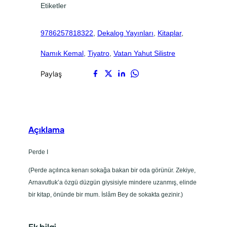
Etiketler
.
.
e
a
9786257818322
, 
Dekalog Yayınları
, 
Kitaplar
, 
d
e
Namık Kemal
, 
Tiyatro
, 
Vatan Yahut Silistre
t
Paylaş
Açıklama
Perde I
(Perde açılınca kenarı sokağa bakan bir oda görünür. Zekiye,
Arnavutluk’a özgü düzgün giysisiyle mindere uzanmış, elinde
bir kitap, önünde bir mum. İslâm Bey de sokakta gezinir.)
Ek bilgi