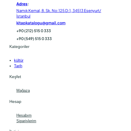
Adres
:
Namık Kemal, 8. Sk. No:125 D:1, 34513 Esenyurt/
İstanbul
kitapkatalogu@gmail.com
+90 (212) 515 0 333
+90 (549) 515 0 333
Kategoriler
kültür
Tarih
Keşfet
Mağaza
Hesap
Hesabım
Siparişlerim