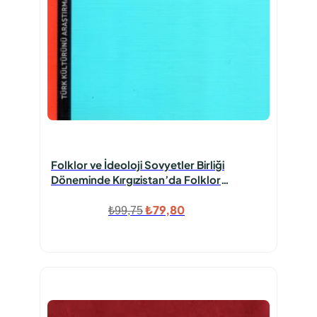
Folklor ve İdeoloji Sovyetler Birliği
Döneminde Kırgızistan’da Folklor
Politikaları ve Çalışmaları 1917 1958 Türk
Orijinal
Şu
Kültürünü Araştırma Enstitüsü
₺
79,80
₺
99,75
fiyat:
andaki
₺99,75.
fiyat:
₺79,80.