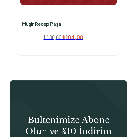
Müşir Recep Paşa
Orijinal
Şu
₺
104,00
₺
130,00
fiyat:
andaki
₺130,00.
fiyat:
₺104,00.
Bültenimize Abone
Olun ve %10 İndirim