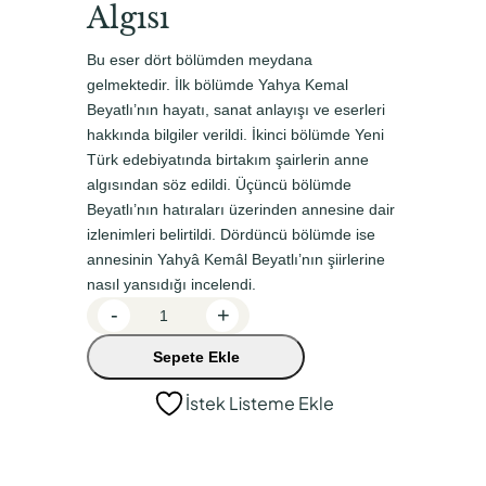
Algısı
n
a
a
k
Bu eser dört bölümden meydana
l
i
gelmektedir. İlk bölümde Yahya Kemal
Beyatlı’nın hayatı, sanat anlayışı ve eserleri
f
f
hakkında bilgiler verildi. İkinci bölümde Yeni
i
i
Türk edebiyatında birtakım şairlerin anne
y
y
algısından söz edildi. Üçüncü bölümde
Beyatlı’nın hatıraları üzerinden annesine dair
a
a
izlenimleri belirtildi. Dördüncü bölümde ise
t
t
annesinin Yahyâ Kemâl Beyatlı’nın şiirlerine
:
:
nasıl yansıdığı incelendi.
Y
₺
₺
-
+
a
2
1
Sepete Ekle
h
3
7
y
İstek Listeme Ekle
0
2
a
K
,
,
e
0
5