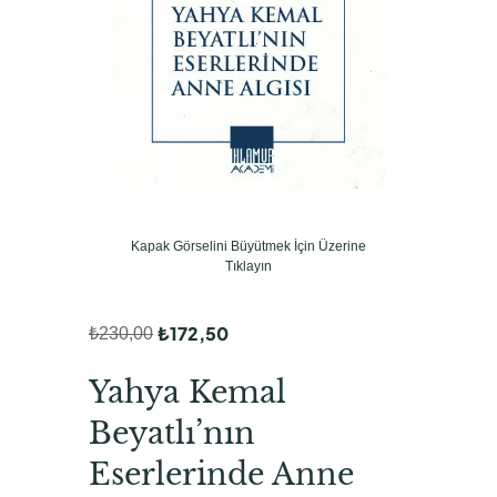
Kapak Görselini Büyütmek İçin Üzerine
Tıklayın
₺
172,50
₺
230,00
O
Ş
r
u
Yahya Kemal
i
a
Beyatlı’nın
j
n
Eserlerinde Anne
i
d