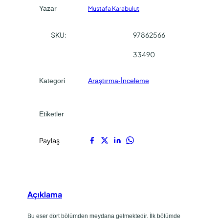
m
0
0
Yazar
Mustafa Karabulut
a
.
.
l
SKU:
97862566
B
e
33490
y
a
Kategori
Araştırma-İnceleme
t
l
ı
Etiketler
’
n
Paylaş
ı
n
E
s
e
Açıklama
r
l
Bu eser dört bölümden meydana gelmektedir. İlk bölümde