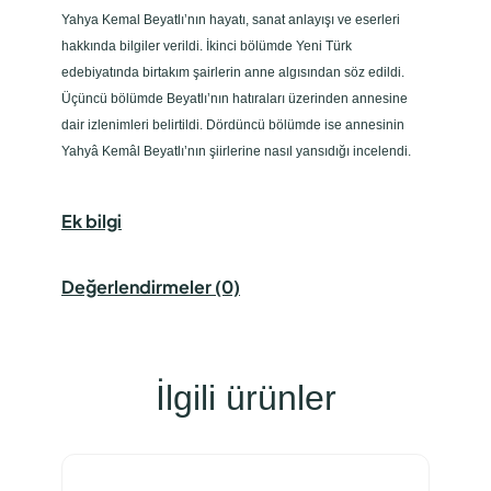
e
Yahya Kemal Beyatlı’nın hayatı, sanat anlayışı ve eserleri
r
hakkında bilgiler verildi. İkinci bölümde Yeni Türk
i
edebiyatında birtakım şairlerin anne algısından söz edildi.
n
Üçüncü bölümde Beyatlı’nın hatıraları üzerinden annesine
d
dair izlenimleri belirtildi. Dördüncü bölümde ise annesinin
e
Yahyâ Kemâl Beyatlı’nın şiirlerine nasıl yansıdığı incelendi.
A
n
Ek bilgi
n
e
A
Değerlendirmeler (0)
l
g
ı
s
İlgili ürünler
ı
a
d
e