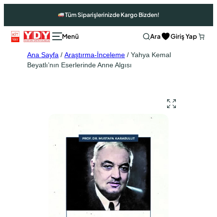
Tüm Siparişlerinizde Kargo Bizden!
Ara
Giriş Yap
Ana Sayfa
/
Araştırma-İnceleme
/ Yahya Kemal
Beyatlı’nın Eserlerinde Anne Algısı