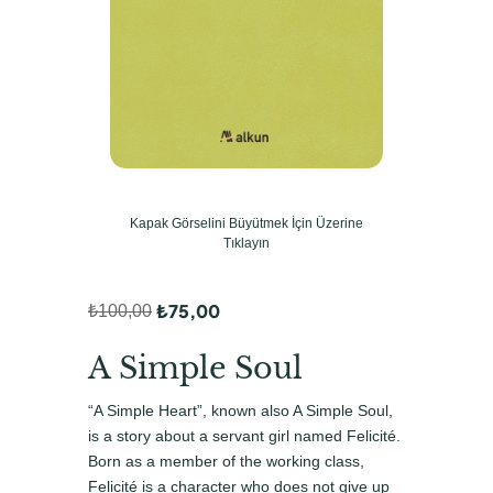
Kapak Görselini Büyütmek İçin Üzerine
Tıklayın
₺
75,00
₺
100,00
O
Ş
r
u
A Simple Soul
i
a
“A Simple Heart”, known also A Simple Soul,
j
n
is a story about a servant girl named Felicité.
i
d
Born as a member of the working class,
Felicité is a character who does not give up
n
a