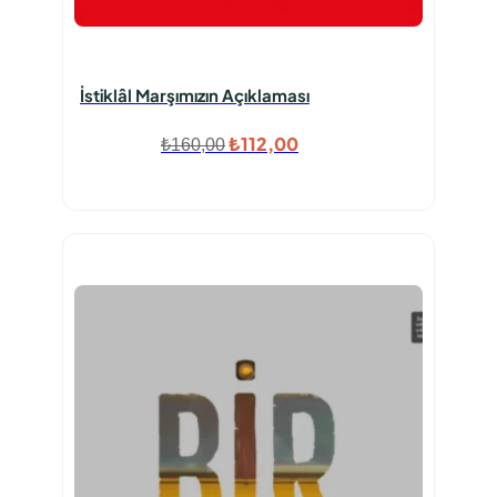
İstiklâl Marşımızın Açıklaması
Orijinal
Şu
₺
112,00
₺
160,00
fiyat:
andaki
₺160,00.
fiyat:
₺112,00.