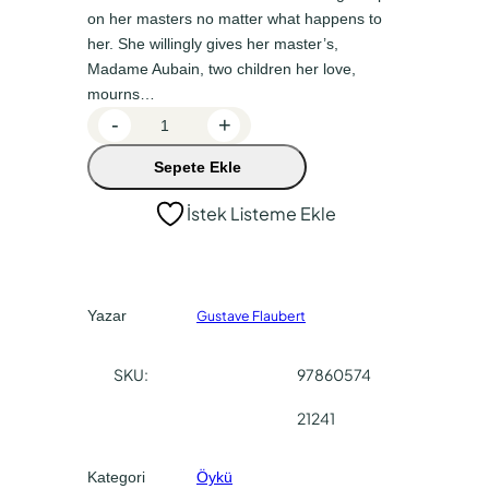
on her masters no matter what happens to
a
k
her. She willingly gives her master’s,
l
i
Madame Aubain, two children her love,
f
f
mourns…
A
-
+
i
i
S
y
y
Sepete Ekle
i
a
a
m
İstek Listeme Ekle
p
t
t
l
:
:
e
₺
₺
S
Yazar
Gustave Flaubert
1
7
o
u
0
5
SKU:
97860574
l
0
,
a
21241
,
0
d
0
0
e
Kategori
Öykü
t
0
.