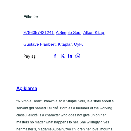
.
Etiketler
9786057421241
, 
A Simple Soul
, 
Alkun Kitap
, 
Gustave Flaubert
, 
Kitaplar
, 
Öykü
Paylaş
Açıklama
“A Simple Heart”, known also A Simple Soul, is a story about a
servant girl named Felicité. Born as a member of the working
class, Felicité is a character who does not give up on her
masters no matter what happens to her. She willingly gives
her master’s, Madame Aubain, two children her love, mourns