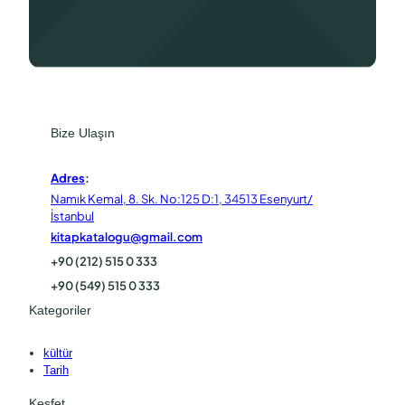
Bize Ulaşın
Adres
:
Namık Kemal, 8. Sk. No:125 D:1, 34513 Esenyurt/
İstanbul
kitapkatalogu@gmail.com
+90 (212) 515 0 333
+90 (549) 515 0 333
Kategoriler
kültür
Tarih
Keşfet