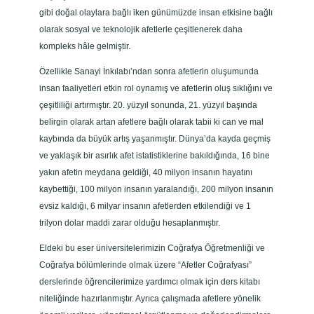
gibi doğal olaylara bağlı iken günümüzde insan etkisine bağlı
olarak sosyal ve teknolojik afetlerle çeşitlenerek daha
kompleks hâle gelmiştir.
Özellikle Sanayi İnkılabı’ndan sonra afetlerin oluşumunda
insan faaliyetleri etkin rol oynamış ve afetlerin oluş sıklığını ve
çeşitliliği artırmıştır. 20. yüzyıl sonunda, 21. yüzyıl başında
belirgin olarak artan afetlere bağlı olarak tabii ki can ve mal
kaybında da büyük artış yaşanmıştır. Dünya’da kayda geçmiş
ve yaklaşık bir asırlık afet istatistiklerine bakıldığında, 16 bine
yakın afetin meydana geldiği, 40 milyon insanın hayatını
kaybettiği, 100 milyon insanın yaralandığı, 200 milyon insanın
evsiz kaldığı, 6 milyar insanın afetlerden etkilendiği ve 1
trilyon dolar maddi zarar olduğu hesaplanmıştır.
Eldeki bu eser üniversitelerimizin Coğrafya Öğretmenliği ve
Coğrafya bölümlerinde olmak üzere “Afetler Coğrafyası”
derslerinde öğrencilerimize yardımcı olmak için ders kitabı
niteliğinde hazırlanmıştır. Ayrıca çalışmada afetlere yönelik