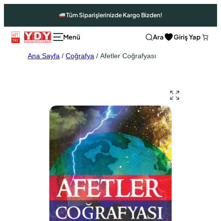
Tüm Siparişlerinizde Kargo Bizden!
Ara
Giriş Yap
Ana Sayfa
/
Coğrafya
/ Afetler Coğrafyası