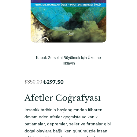
Kapak Görselini Büyütmek İçin Üzerine
Tıklayın
₺
297,50
₺
350,00
O
Ş
r
u
Afetler Coğrafyası
i
a
İnsanlık tarihinin başlangıcından itibaren
j
n
devam eden afetler geçmişte volkanik
i
d
patlamalar, depremler, seller ve fırtınalar gibi
doğal olaylara bağlı iken günümüzde insan
n
a