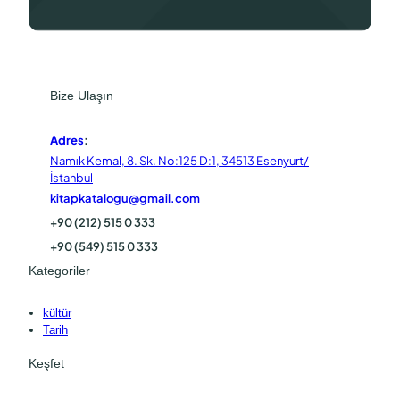
Bize Ulaşın
Adres
:
Namık Kemal, 8. Sk. No:125 D:1, 34513 Esenyurt/
İstanbul
kitapkatalogu@gmail.com
+90 (212) 515 0 333
+90 (549) 515 0 333
Kategoriler
kültür
Tarih
Keşfet