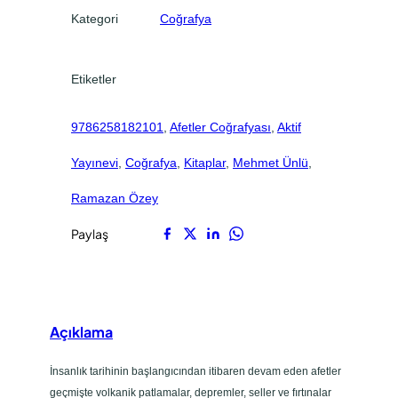
y
.
.
Kategori
Coğrafya
a
s
ı
Etiketler
a
d
9786258182101
, 
Afetler Coğrafyası
, 
Aktif
e
t
Yayınevi
, 
Coğrafya
, 
Kitaplar
, 
Mehmet Ünlü
, 
Ramazan Özey
Paylaş
Açıklama
İnsanlık tarihinin başlangıcından itibaren devam eden afetler
geçmişte volkanik patlamalar, depremler, seller ve fırtınalar