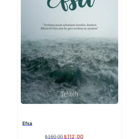
Efsa
Orijinal
Şu
₺
112,00
₺
160,00