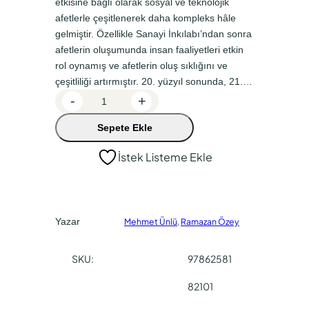
etkisine bağlı olarak sosyal ve teknolojik
a
k
afetlerle çeşitlenerek daha kompleks hâle
l
i
gelmiştir. Özellikle Sanayi İnkılabı’ndan sonra
f
f
afetlerin oluşumunda insan faaliyetleri etkin
rol oynamış ve afetlerin oluş sıklığını ve
i
i
çeşitliliği artırmıştır. 20. yüzyıl sonunda, 21.…
y
y
A
-
+
a
a
f
Sepete Ekle
e
t
t
t
:
:
İstek Listeme Ekle
l
₺
₺
e
3
2
r
C
5
9
Yazar
Mehmet Ünlü
,
Ramazan Özey
o
0
7
ğ
,
,
SKU:
97862581
r
0
5
a
82101
f
0
0