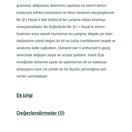
günümüz alfabesine aktarımını yapmayı ve eserin birinci
baskısıyla tefrika nüshalarını ve ikinci baskısını karşılaştırarak
Bir Şi’r Hayal’e dair bütüncül bir çalışma ortaya koymayı
amaçlamaktadır. Bu doğrultuda Bir Şi’r-i Hayal’in birinci
baskısını esas alarak hazırlanan bu çalışma, kitapta yer alan
hikâyelerin edebî değeri ile dil ve üslûp özelliklerinin tespiti ve
analizine katkı sağlarken, Osmanlı’dan Cumhuriyet’e geçiş
sürecinde değişen siyasi ve sosyal şartların, Halid Ziya
örneğinde dönemin yazar ve aydınlarının dil ve edebiyat
anlayışına nasıl, ne yönde ve ne ölçüde yansıdığına dair
veriler sunmaktadır.
Ek bilgi
Değerlendirmeler (0)