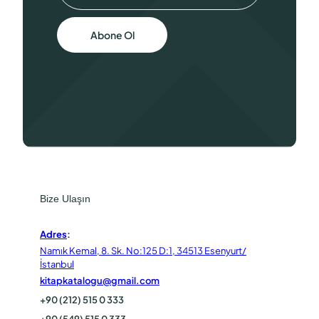
Abone Ol
Bize Ulaşın
Adres
:
Namık Kemal, 8. Sk. No:125 D:1, 34513 Esenyurt/
İstanbul
kitapkatalogu@gmail.com
+90 (212) 515 0 333