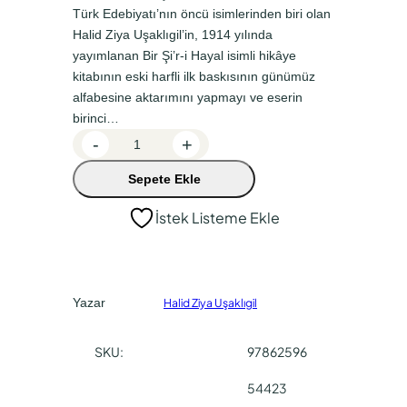
Türk Edebiyatı’nın öncü isimlerinden biri olan
a
k
Halid Ziya Uşaklıgil’in, 1914 yılında
l
i
yayımlanan Bir Şi’r-i Hayal isimli hikâye
f
f
kitabının eski harfli ilk baskısının günümüz
alfabesine aktarımını yapmayı ve eserin
i
i
birinci…
y
y
B
-
+
a
a
i
Sepete Ekle
r
t
t
Ş
:
:
İstek Listeme Ekle
i
₺
₺
’
3
2
r
-
0
2
Yazar
Halid Ziya Uşaklıgil
i
0
5
H
,
,
SKU:
97862596
a
0
0
y
54423
a
0
0