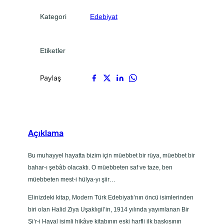
l
.
.
Kategori
Edebiyat
a
d
e
Etiketler
t
Paylaş
Açıklama
Bu muhayyel hayatta bizim için müebbet bir rüya, müebbet bir
bahar-ı şebâb olacaktı. O müebbeten saf ve taze, ben
müebbeten mest-i hülya-yı şiir…
Elinizdeki kitap, Modern Türk Edebiyatı’nın öncü isimlerinden
biri olan Halid Ziya Uşaklıgil’in, 1914 yılında yayımlanan Bir
Şi’r-i Hayal isimli hikâye kitabının eski harfli ilk baskısının