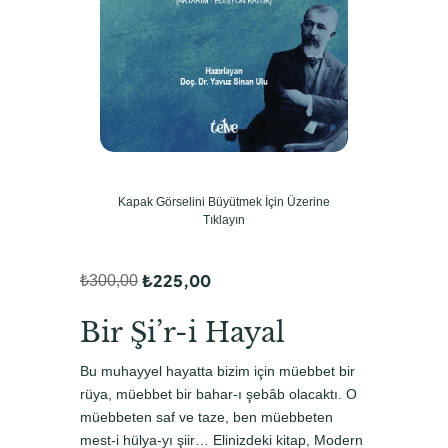
Kapak Görselini Büyütmek İçin Üzerine
Tıklayın
₺
225,00
₺
300,00
O
Ş
r
u
Bir Şi’r-i Hayal
i
a
Bu muhayyel hayatta bizim için müebbet bir
j
n
rüya, müebbet bir bahar-ı şebâb olacaktı. O
i
d
müebbeten saf ve taze, ben müebbeten
mest-i hülya-yı şiir… Elinizdeki kitap, Modern
n
a