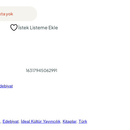
kta yok
İstek Listeme Ekle
16317945062991
debiyat
1
, 
Edebiyat
, 
İdeal Kültür Yayıncılık
, 
Kitaplar
, 
Türk