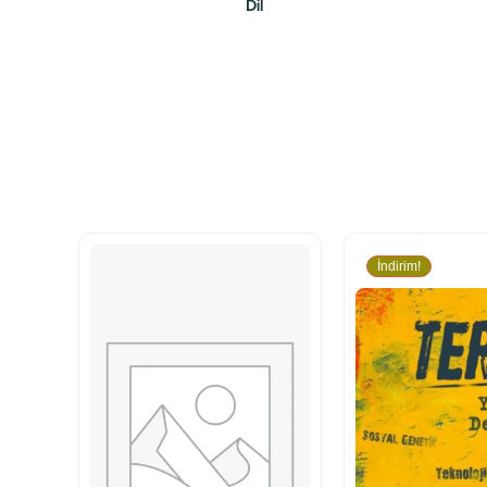
Dil
İndirim!