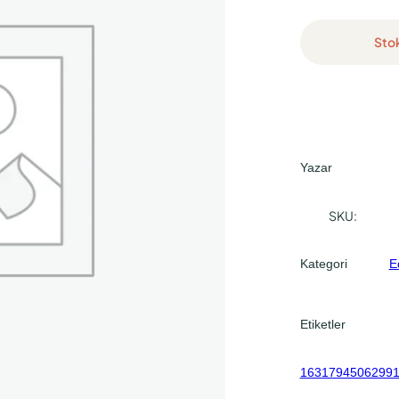
Sto
Yazar
SKU:
Kategori
E
Etiketler
1631794506299