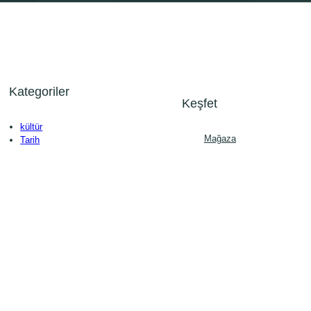
Kategoriler
Keşfet
kültür
Mağaza
Tarih