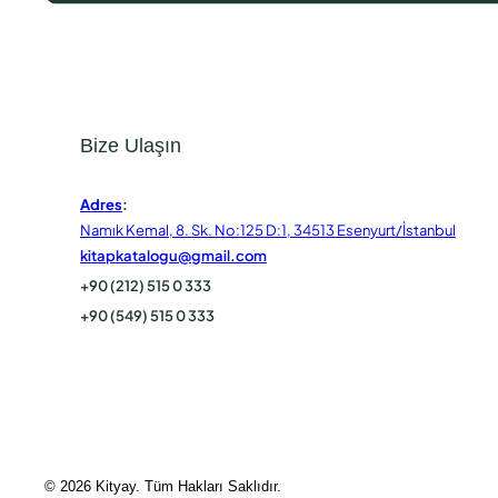
Bize Ulaşın
Adres
:
Namık Kemal, 8. Sk. No:125 D:1, 34513 Esenyurt/İstanbul
kitapkatalogu@gmail.com
+90 (212) 515 0 333
+90 (549) 515 0 333
© 2026 Kityay. Tüm Hakları Saklıdır.