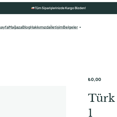
Tüm Siparişlerinizde Kargo Bizden!
sayfa
Mağaza
Blog
Hakkımızda
İletişim
Belgeler
₺
0,00
Türk 
1