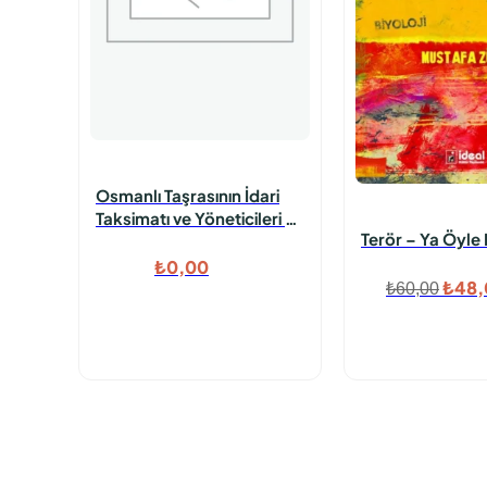
Osmanlı Taşrasının İdari
Taksimatı ve Yöneticileri –
Terör – Ya Öyle
2 katalog
₺
0,00
Orijin
₺
48,
₺
60,00
fiyat
₺60,