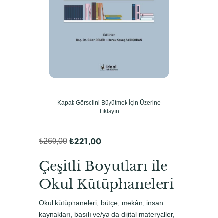
Kapak Görselini Büyütmek İçin Üzerine
Tıklayın
₺
221,00
₺
260,00
O
Ş
r
u
Çeşitli Boyutları ile
i
a
Okul Kütüphaneleri
j
n
Okul kütüphaneleri, bütçe, mekân, insan
i
d
kaynakları, basılı ve/ya da dijital materyaller,