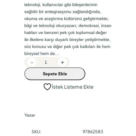
n
a
teknoloji, kullanıcılar gibi bileşenlerinin
a
k
sağlıklı bir entegrasyonu sağlandığında,
okuma ve araştırma kültürünü geliştirmekte;
l
i
bilgi ve teknoloji okuryazarı; demokrasi, insan
f
f
hakları ve benzeri pek çok toplumsal değer
i
i
ile ilkelere karşı duyarlı bireyler yetiştirmekte,
y
y
söz konusu ve diğer pek çok katkıları ile hem
bireysel hem de…
a
a
Ç
-
+
t
t
e
:
:
Sepete Ekle
ş
i
₺
₺
İstek Listeme Ekle
t
2
2
l
6
2
i
0
1
B
Yazar
o
,
,
y
0
0
SKU:
97862583
u