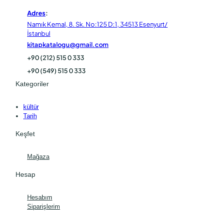
Adres
:
Namık Kemal, 8. Sk. No:125 D:1, 34513 Esenyurt/
İstanbul
kitapkatalogu@gmail.com
+90 (212) 515 0 333
+90 (549) 515 0 333
Kategoriler
kültür
Tarih
Keşfet
Mağaza
Hesap
Hesabım
Siparişlerim