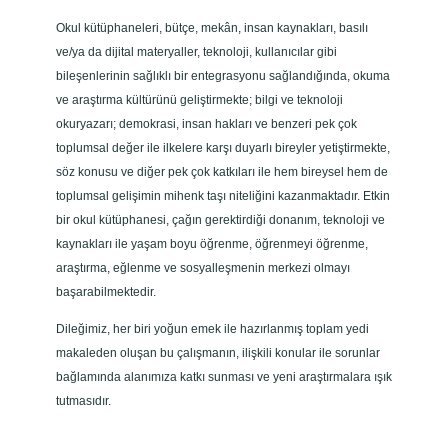
n
Okul kütüphaneleri, bütçe, mekân, insan kaynakları, basılı
e
ve/ya da dijital materyaller, teknoloji, kullanıcılar gibi
l
bileşenlerinin sağlıklı bir entegrasyonu sağlandığında, okuma
e
ve araştırma kültürünü geliştirmekte; bilgi ve teknoloji
r
okuryazarı; demokrasi, insan hakları ve benzeri pek çok
i
toplumsal değer ile ilkelere karşı duyarlı bireyler yetiştirmekte,
a
söz konusu ve diğer pek çok katkıları ile hem bireysel hem de
d
toplumsal gelişimin mihenk taşı niteliğini kazanmaktadır. Etkin
e
bir okul kütüphanesi, çağın gerektirdiği donanım, teknoloji ve
t
kaynakları ile yaşam boyu öğrenme, öğrenmeyi öğrenme,
araştırma, eğlenme ve sosyalleşmenin merkezi olmayı
başarabilmektedir.
Dileğimiz, her biri yoğun emek ile hazırlanmış toplam yedi
makaleden oluşan bu çalışmanın, ilişkili konular ile sorunlar
bağlamında alanımıza katkı sunması ve yeni araştırmalara ışık
tutmasıdır.