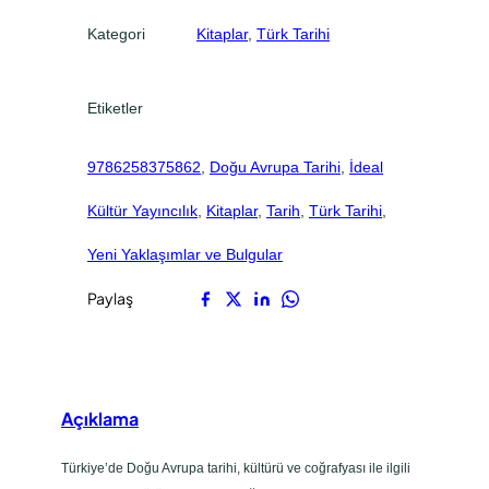
i
.
.
Kategori
Kitaplar
, 
Türk Tarihi
h
i
a
Etiketler
d
e
9786258375862
, 
Doğu Avrupa Tarihi
, 
İdeal
t
Kültür Yayıncılık
, 
Kitaplar
, 
Tarih
, 
Türk Tarihi
, 
Yeni Yaklaşımlar ve Bulgular
Paylaş
Açıklama
Türkiye’de Doğu Avrupa tarihi, kültürü ve coğrafyası ile ilgili