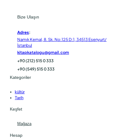
Bize Ulaşın
Adres
:
Namık Kemal, 8. Sk. No:125 D:1, 34513 Esenyurt/
İstanbul
kitapkatalogu@gmail.com
+90 (212) 515 0 333
+90 (549) 515 0 333
Kategoriler
kültür
Tarih
Keşfet
Mağaza
Hesap