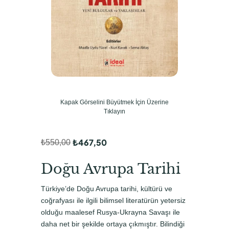
Kapak Görselini Büyütmek İçin Üzerine
Tıklayın
₺
467,50
₺
550,00
O
Ş
r
u
Doğu Avrupa Tarihi
i
a
Türkiye’de Doğu Avrupa tarihi, kültürü ve
j
n
coğrafyası ile ilgili bilimsel literatürün yetersiz
i
d
olduğu maalesef Rusya-Ukrayna Savaşı ile
daha net bir şekilde ortaya çıkmıştır. Bilindiği
n
a