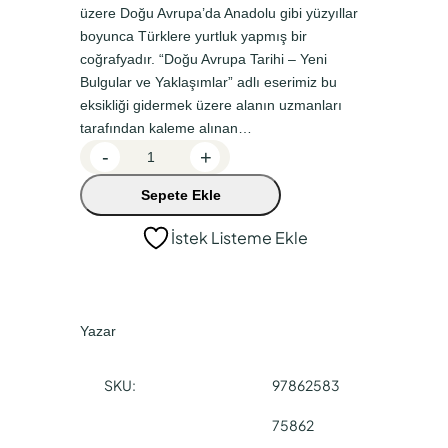
üzere Doğu Avrupa’da Anadolu gibi yüzyıllar
a
k
boyunca Türklere yurtluk yapmış bir
l
i
coğrafyadır. “Doğu Avrupa Tarihi – Yeni
f
f
Bulgular ve Yaklaşımlar” adlı eserimiz bu
eksikliği gidermek üzere alanın uzmanları
i
i
tarafından kaleme alınan…
y
y
D
-
+
a
a
o
Sepete Ekle
ğ
t
t
u
:
:
İstek Listeme Ekle
A
₺
₺
v
5
4
r
u
5
6
Yazar
p
0
7
a
,
,
SKU:
97862583
T
0
5
a
75862
r
0
0