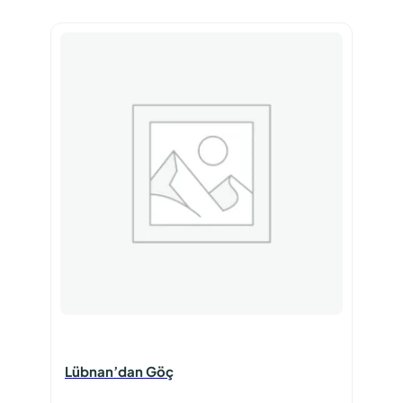
Lübnan’dan Göç