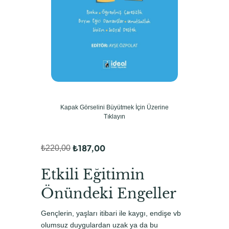
Kapak Görselini Büyütmek İçin Üzerine
Tıklayın
₺
187,00
₺
220,00
O
Ş
r
u
Etkili Eğitimin
i
a
Önündeki Engeller
j
n
Gençlerin, yaşları itibari ile kaygı, endişe vb
i
d
olumsuz duygulardan uzak ya da bu