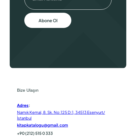
Abone Ol
Bize Ulaşın
Adres
:
Namık Kemal, 8. Sk. No:125 D:1, 34513 Esenyurt/
İstanbul
kitapkatalogu@gmail.com
+90 (212) 515 0 333