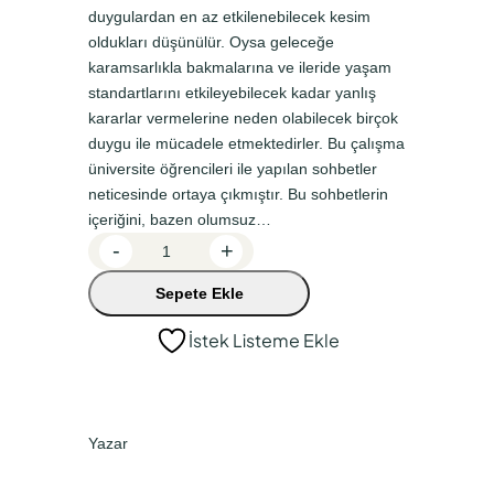
n
a
duygulardan en az etkilenebilecek kesim
a
k
oldukları düşünülür. Oysa geleceğe
karamsarlıkla bakmalarına ve ileride yaşam
l
i
standartlarını etkileyebilecek kadar yanlış
f
f
kararlar vermelerine neden olabilecek birçok
i
i
duygu ile mücadele etmektedirler. Bu çalışma
y
y
üniversite öğrencileri ile yapılan sohbetler
neticesinde ortaya çıkmıştır. Bu sohbetlerin
a
a
içeriğini, bazen olumsuz…
t
t
E
-
+
:
:
t
Sepete Ekle
k
₺
₺
i
2
1
İstek Listeme Ekle
l
2
8
i
0
7
E
ğ
,
,
Yazar
i
0
0
t