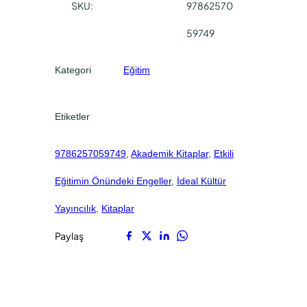
0
0
SKU:
97862570
i
.
.
m
59749
i
n
Kategori
Eğitim
Ö
n
ü
Etiketler
n
d
9786257059749
, 
Akademik Kitaplar
, 
Etkili
e
k
Eğitimin Önündeki Engeller
, 
İdeal Kültür
i
E
Yayıncılık
, 
Kitaplar
n
Paylaş
g
e
l
l
e