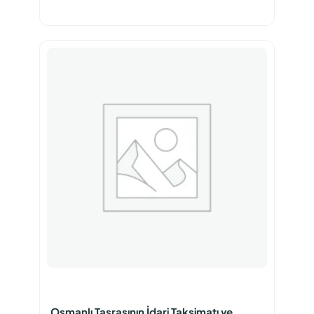
Osmanlı Taşrasının İdari Taksimatı ve