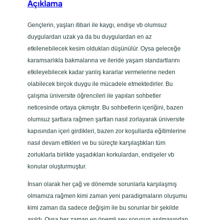
Açıklama
r
a
Gençlerin, yaşları itibari ile kaygı, endişe vb olumsuz
d
duygulardan uzak ya da bu duygulardan en az
e
etkilenebilecek kesim oldukları düşünülür. Oysa geleceğe
t
karamsarlıkla bakmalarına ve ileride yaşam standartlarını
etkileyebilecek kadar yanlış kararlar vermelerine neden
olabilecek birçok duygu ile mücadele etmektedirler. Bu
çalışma üniversite öğrencileri ile yapılan sohbetler
neticesinde ortaya çıkmıştır. Bu sohbetlerin içeriğini, bazen
olumsuz şartlara rağmen şartları nasıl zorlayarak üniversite
kapısından içeri girdikleri, bazen zor koşullarda eğitimlerine
nasıl devam ettikleri ve bu süreçte karşılaştıkları tüm
zorluklarla birlikte yaşadıkları korkulardan, endişeler vb
konular oluşturmuştur.
İnsan olarak her çağ ve dönemde sorunlarla karşılaşmış
olmamıza rağmen kimi zaman yeni paradigmaların oluşumu
kimi zaman da sadece değişim ile bu sorunlar bir şekilde
aşıldı. Oysa her zaman en önemli şey sorunun aşılmasından