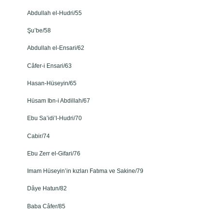
Abdullah el-Hudri/55
Şu’be/58
Abdullah el-Ensari/62
Câfer-i Ensari/63
Hasan-Hüseyin/65
Hüsam Ibn-i Abdillah/67
Ebu Sa’idi’l-Hudri/70
Cabir/74
Ebu Zerr el-Gifari/76
Imam Hüseyin’in kızları Fatıma ve Sakine/79
Dâye Hatun/82
Baba Câfer/85