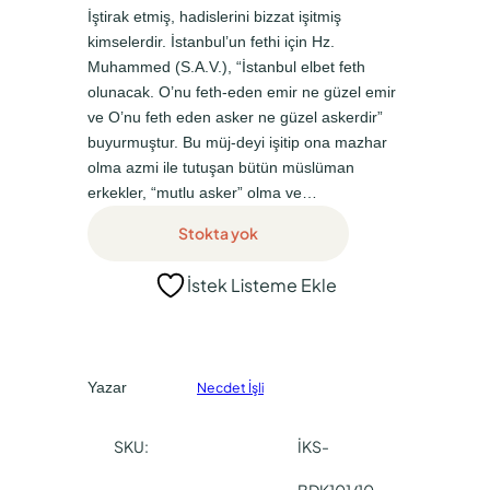
n
a
İştirak etmiş, hadislerini bizzat işitmiş
a
k
kimselerdir. İstanbul’un fethi için Hz.
Muhammed (S.A.V.), “İstanbul elbet feth
l
i
olunacak. O’nu feth-eden emir ne güzel emir
f
f
ve O’nu feth eden asker ne güzel askerdir”
i
i
buyurmuştur. Bu müj-deyi işitip ona mazhar
y
y
olma azmi ile tutuşan bütün müslüman
erkekler, “mutlu asker” olma ve…
a
a
Stokta yok
t
t
:
:
İstek Listeme Ekle
₺
₺
1
0
9
,
Yazar
Necdet İşli
5
0
,
0
SKU:
İKS-
0
.