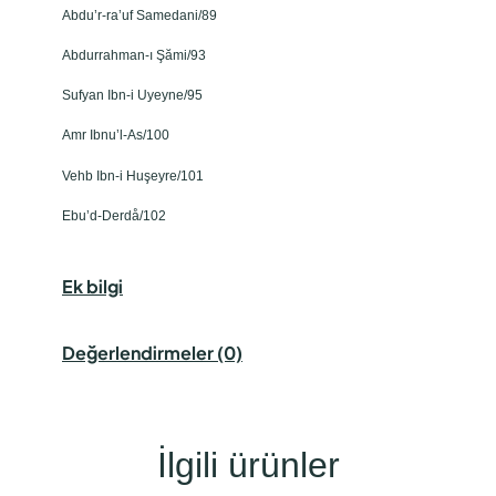
Abdu’r-ra’uf Samedani/89
Abdurrahman-ı Şămi/93
Sufyan Ibn-i Uyeyne/95
Amr Ibnu’l-As/100
Vehb Ibn-i Huşeyre/101
Ebu’d-Derdå/102
Ek bilgi
Değerlendirmeler (0)
İlgili ürünler