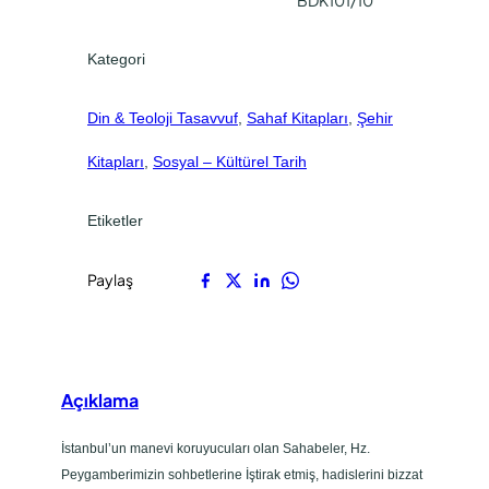
BDK101/10
0
.
Kategori
Din & Teoloji Tasavvuf
, 
Sahaf Kitapları
, 
Şehir
Kitapları
, 
Sosyal – Kültürel Tarih
Etiketler
Paylaş
Açıklama
İstanbul’un manevi koruyucuları olan Sahabeler, Hz.
Peygamberimizin sohbetlerine İştirak etmiş, hadislerini bizzat