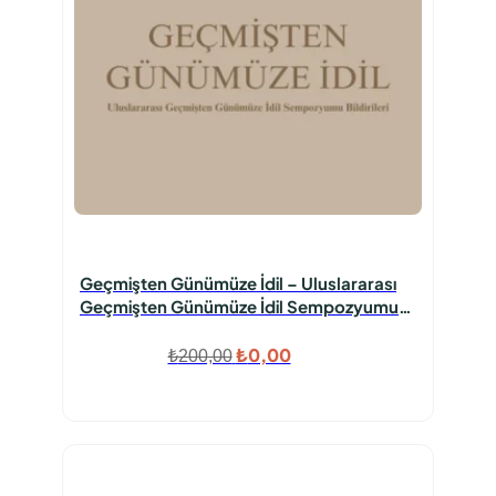
Geçmişten Günümüze İdil – Uluslararası
Geçmişten Günümüze İdil Sempozyumu
Bildirileri
Orijinal
Şu
₺
0,00
₺
200,00
fiyat:
andaki
₺200,00.
fiyat:
₺0,00.