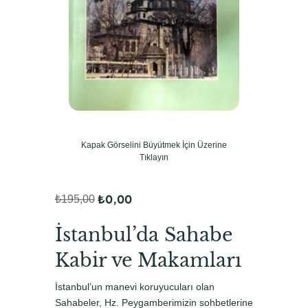
Kapak Görselini Büyütmek İçin Üzerine
Tıklayın
₺
0,00
₺
195,00
O
Ş
r
u
İstanbul’da Sahabe
i
a
Kabir ve Makamları
j
n
İstanbul’un manevi koruyucuları olan
i
d
Sahabeler, Hz. Peygamberimizin sohbetlerine