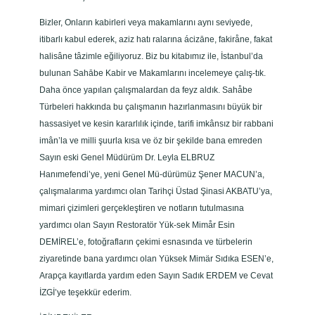
Bizler, Onların kabirleri veya makamlarını aynı seviyede,
itibarlı kabul ederek, aziz hatı ralarına ácizāne, fakiråne, fakat
halisâne tâzimle eğiliyoruz. Biz bu kitabımız ile, İstanbul’da
bulunan Sahābe Kabir ve Makamlarını incelemeye çalış-tık.
Daha önce yapılan çalışmalardan da feyz aldık. Sahåbe
Türbeleri hakkında bu çalışmanın hazırlanmasını büyük bir
hassasiyet ve kesin kararlılık içinde, tarifi imkânsız bir rabbani
imân’la ve milli şuurla kısa ve öz bir şekilde bana emreden
Sayın eski Genel Müdürüm Dr. Leyla ELBRUZ
Hanımefendi’ye, yeni Genel Mü-dürümüz Şener MACUN’a,
çalışmalarıma yardımcı olan Tarihçi Üstad Şinasi AKBATU’ya,
mimari çizimleri gerçekleştiren ve notların tutulmasına
yardımcı olan Sayın Restoratör Yük-sek Mimår Esin
DEMİREL’e, fotoğrafların çekimi esnasında ve türbelerin
ziyaretinde bana yardımcı olan Yüksek Mimär Sıdıka ESEN’e,
Arapça kayıtlarda yardım eden Sayın Sadık ERDEM ve Cevat
İZGİ’ye teşekkür ederim.