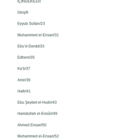
İÇİNDEKİLER
Giriş/9
Eyyub Sultan/23
Muhammed el-Ensari/31
Ebu’d-Derdd/33
Edhem/35
Ka’b/37
Amir/39
Hafir/41
Ebu Şeybet el-Hudri/43
Hamdullah el-Ensûri/49
Ahmed Ensari/50
Muhammed el-Ensari/52