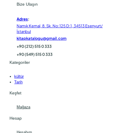
Bize Ulaşın
Adres
:
Namık Kemal, 8. Sk. No:125 D:1, 34513 Esenyurt/
İstanbul
kitapkatalogu@gmail.com
+90 (212) 515 0 333
+90 (549) 515 0 333
Kategoriler
kültür
Tarih
Keşfet
Mağaza
Hesap
Hesabım