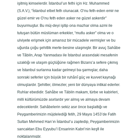
işitmiş kimselerdir. İstanbul’un fethi için Hz. Muhammed
(S.A.V.), “İstanbul elbet feth olunacak. O’nu feth-eden emir ne
güzel emir ve O’nu feth eden asker ne güzel askerdir”
buyurmuştur. Bu müj-deyi işitip ona mazhar olma azmi ile
tutuşan bütün müslüman erkekler, “mutlu asker” olma ve o
ulviyete erişmek için amansız bir mücadele vermişler ve bu
uğurda çoğu şehitlik merte-besine ulaşmıştır. Bir avuç Sahâbe
ve Tâbiln, Arap Yarımadası ile İstanbul arasındaki mesafenin
uzaklığı ve ulaşım güçlüğüne rağmen Bizans’a sefere çıkmış
ve İstanbul surlarına kadar gelmeyi ba-şarmışlar, daha
sonraki seferler için büyük bir ruhânî güç ve kuvvet kaynağı
olmuşlardır. Şehitler, ölmezler, yeni bir dünyaya intikal ederler.
Ruhlar ebedidir. Sahåbe ve Täbiln makam, türbe ve kabirleri,
milli kültürümüzde asırlardır yer almış ve almaya devam
edeceklerdir. Sahâbelerin sekiz asır önce başlattığı ve
Peygamberimizin müjdelediği fetih, 29 Mayıs 1453’de Fatih
Sultan Mehmed Han’ın İstanbul’u zaptedip, Peygamberimizin
sancaktan Ebu Eyyubu’l Ensarinin Kabri’nin keşfi ile
noktalanmıştır.