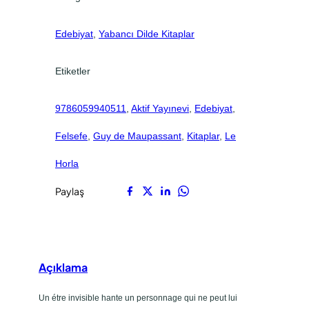
0
0
.
.
Edebiyat
, 
Yabancı Dilde Kitaplar
Etiketler
9786059940511
, 
Aktif Yayınevi
, 
Edebiyat
, 
Felsefe
, 
Guy de Maupassant
, 
Kitaplar
, 
Le
Horla
Paylaş
Açıklama
Un étre invisible hante un personnage qui ne peut lui