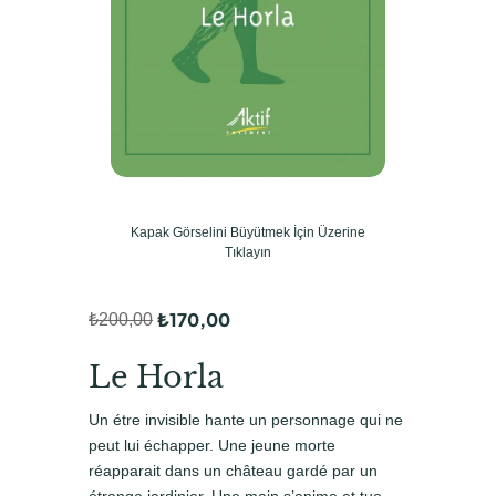
Kapak Görselini Büyütmek İçin Üzerine
Tıklayın
₺
170,00
₺
200,00
O
Ş
r
u
Le Horla
i
a
Un étre invisible hante un personnage qui ne
j
n
peut lui échapper. Une jeune morte
i
d
réapparait dans un château gardé par un
étrange jardinier. Une main s’anime et tue