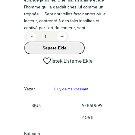
n
a
l’homme qui la gardait chez lui comme un
a
k
trophée… Sept nouvelles fascinantes oû le
l
i
lecteur, confronté â des faits insolites et
f
f
captivé par l’art du conteur, sent…
L
-
+
i
i
e
y
y
Sepete Ekle
H
a
a
o
İstek Listeme Ekle
r
t
t
l
:
:
a
₺
₺
a
Yazar
Guy de Maupassant
2
1
d
e
0
7
SKU:
97860599
t
0
0
40511
,
,
0
0
Kategori