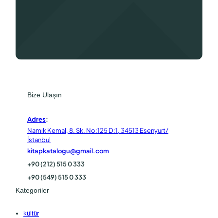
Bize Ulaşın
Adres
:
Namık Kemal, 8. Sk. No:125 D:1, 34513 Esenyurt/
İstanbul
kitapkatalogu@gmail.com
+90 (212) 515 0 333
+90 (549) 515 0 333
Kategoriler
kültür