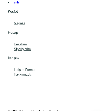
Tarih
Keşfet
Mağaza
Hesap
Hesabım
Siparişlerim
İletişim
İletişim Formu
Hakkımızda