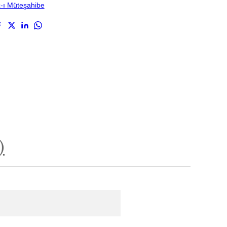
z-ı Müteşahibe
)