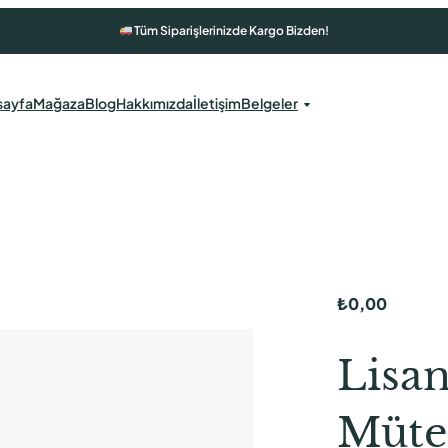
Tüm Siparişlerinizde Kargo Bizden!
sayfa
Mağaza
Blog
Hakkımızda
İletişim
Belgeler
₺
0,00
Lisan
Müte