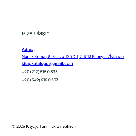
Bize Ulaşın
Adres
:
Namık Kemal, 8. Sk. No:125 D:1, 34513 Esenyurt/İstanbul
kitapkatalogu@gmail.com
+90 (212) 515 0 333
+90 (549) 515 0 333
© 2026 Kityay. Tüm Hakları Saklıdır.