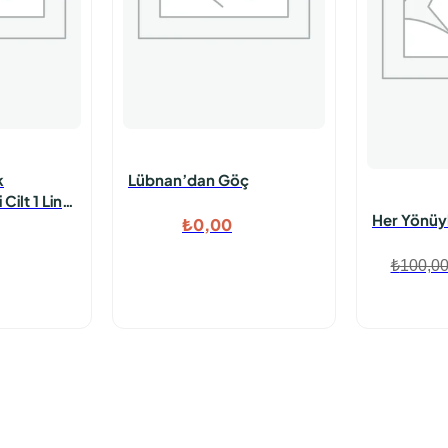
k
Lübnan’dan Göç
 Cilt 1 Link
Her Yönüy
k
₺
0,00
₺
100,0