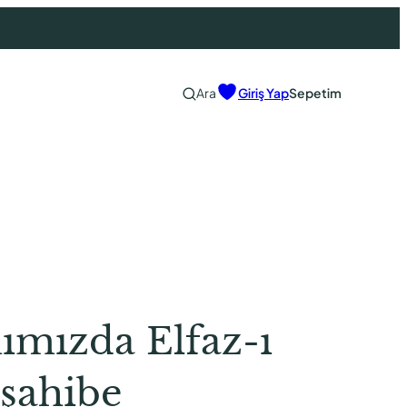
Ara
Giriş Yap
Sepetim
ımızda Elfaz-ı
şahibe