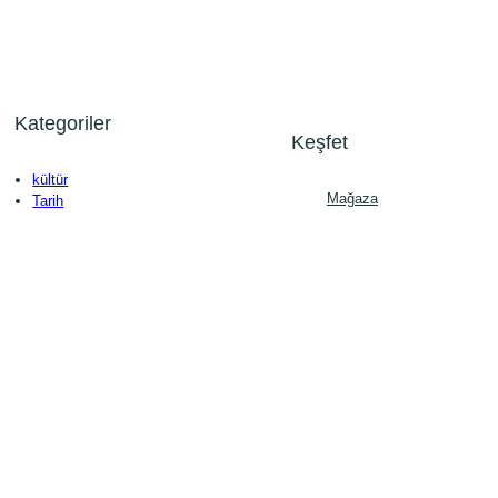
Kategoriler
Keşfet
kültür
Mağaza
Tarih