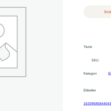
Sto
Yazar
SKU:
Kategori
E
Etiketler
1633958584404