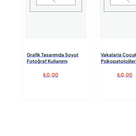
Grafik Tasarımda Soyut
Vakalarla Çocu
Fotoğraf Kullanımı
Psikopatolojileri
Konrtol Edilece
₺
0,00
₺
0,00