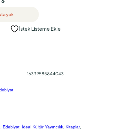
kta yok
İstek Listeme Ekle
16339585844043
debiyat
3
, 
Edebiyat
, 
İdeal Kültür Yayıncılık
, 
Kitaplar
, 