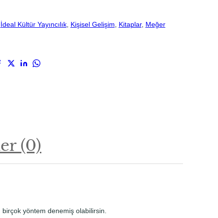
 
İdeal Kültür Yayıncılık
, 
Kişisel Gelişim
, 
Kitaplar
, 
Meğer
r (0)
n birçok yöntem denemiş olabilirsin.