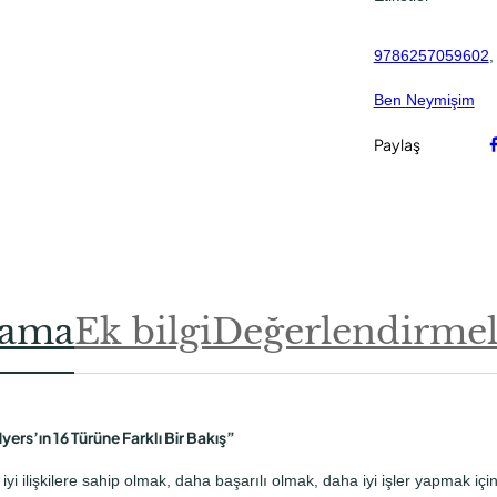
i
m
9786257059602
,
a
d
Ben Neymişim
e
t
Paylaş
lama
Ek bilgi
Değerlendirmele
Myers’ın 16 Türüne Farklı Bir Bakış”
i ilişkilere sahip olmak, daha başarılı olmak, daha iyi işler yapmak içi