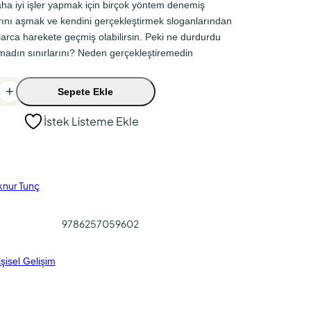
aha iyi işler yapmak için birçok yöntem denemiş
larını aşmak ve kendini gerçekleştirmek sloganlarından
larca harekete geçmiş olabilirsin. Peki ne durdurdu
adın sınırlarını? Neden gerçekleştiremedin
+
Sepete Ekle
İstek Listeme Ekle
lknur Tunç
9786257059602
işisel Gelişim