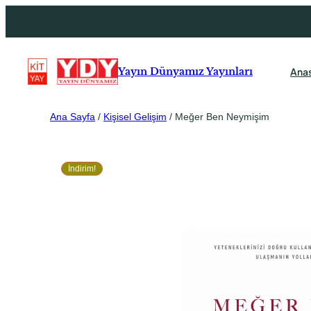
Ana
Yayın Dünyamız Yayınları
Ana Sayfa
/
Kişisel Gelişim
/ Meğer Ben Neymişim
İndirim!