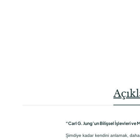
Açık
“Carl G. Jung’un Bilişsel İşlevleri ve 
Şimdiye kadar kendini anlamak, daha iy