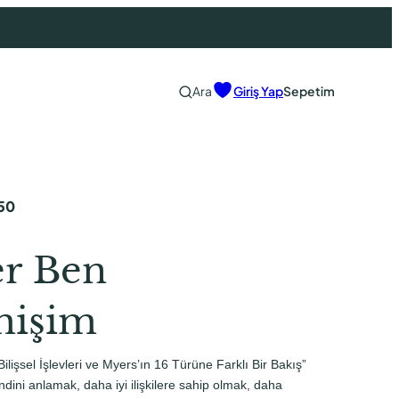
Ara
Giriş Yap
Sepetim
50
r Ben
işim
ilişsel İşlevleri ve Myers’ın 16 Türüne Farklı Bir Bakış”
dini anlamak, daha iyi ilişkilere sahip olmak, daha