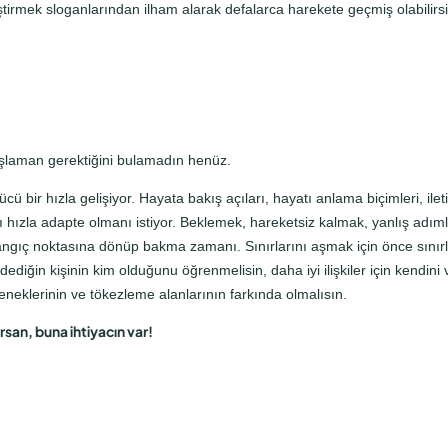
ştirmek sloganlarından ilham alarak defalarca harekete geçmiş olabilirsi
aşlaman gerektiğini bulamadın henüz.
cü bir hızla gelişiyor. Hayata bakış açıları, hayatı anlama biçimleri, il
ı hızla adapte olmanı istiyor. Beklemek, hareketsiz kalmak, yanlış adıml
şlangıç noktasına dönüp bakma zamanı. Sınırlarını aşmak için önce sınırl
ediğin kişinin kim olduğunu öğrenmelisin, daha iyi ilişkiler için kendini
teneklerinin ve tökezleme alanlarının farkında olmalısın.
rsan, buna ihtiyacın var!