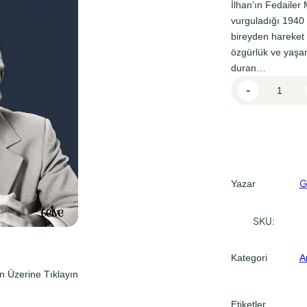
l
i
İlhan’ın Fedailer
vurguladığı 1940 k
f
f
bireyden hareket 
i
i
özgürlük ve yaşam
y
y
duran…
M
a
a
-
e
t
t
r
:
:
h
₺
₺
a
b
2
2
a
G
Yazar
8
1
C
0
0
â
SKU:
,
,
n
ı
0
0
Kategori
A
m
0
0
n Üzerine Tıklayın
D
.
.
ü
Etiketler