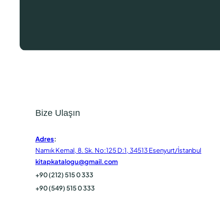
Bize Ulaşın
Adres
:
Namık Kemal, 8. Sk. No:125 D:1, 34513 Esenyurt/İstanbul
kitapkatalogu@gmail.com
+90 (212) 515 0 333
+90 (549) 515 0 333