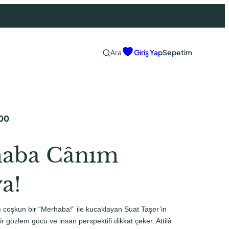
Ara
Giriş Yap
Sepetim
00
aba Cânım
a!
 coşkun bir “Merhaba!” ile kucaklayan Suat Taşer’in
bir gözlem gücü ve insan perspektifi dikkat çeker. Attilâ