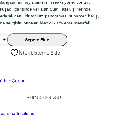
 Mangası tanımıyla şiirlerinin reaksiyoner yönünü
uşağı içerisinde yer alan Suat Taşer, şiirlerinde
ederek canlı bir toplum panoraması sunarken barış,
a sevgisini önceler. İdeolojik söyleme mesafeli
+
Sepete Ekle
İstek Listeme Ekle
ürhan Çopur
9786057258250
raştırma-İnceleme