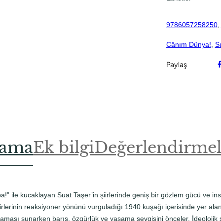
n
y
9786057258250
, 
a
!
Cânım Dünya!
, 
Su
a
d
Paylaş
e
t
lama
Ek bilgi
Değerlendirmele
” ile kucaklayan Suat Taşer’in şiirlerinde geniş bir gözlem gücü ve insan
irlerinin reaksiyoner yönünü vurguladığı 1940 kuşağı içerisinde yer alan
raması sunarken barış, özgürlük ve yaşama sevgisini önceler. İdeolojik