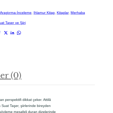
Araştırma-İnceleme
, 
Ihlamur Kitap
, 
Kitaplar
, 
Merhaba
at Taşer ve Şiiri
r (0)
 perspektifi dikkat çeker. Attilâ
 Suat Taşer, şiirlerinde bireyden
 söyleme mesafeli duran dizelerinde