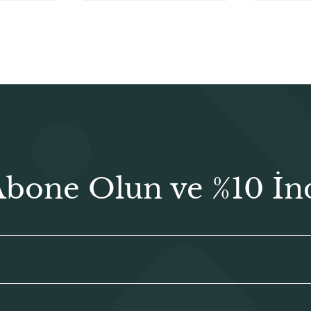
₺28,00.
Abone Olun ve %10 İn