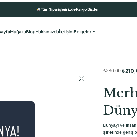
Tüm Siparişlerinizde Kargo Bizden!
sayfa
Mağaza
Blog
Hakkımızda
İletişim
Belgeler
₺
210,
₺
280,00
O
Ş
r
u
Merh
i
a
j
n
Düny
i
d
n
a
Dünyayı ve insanı
a
k
şiirlerinde geniş 