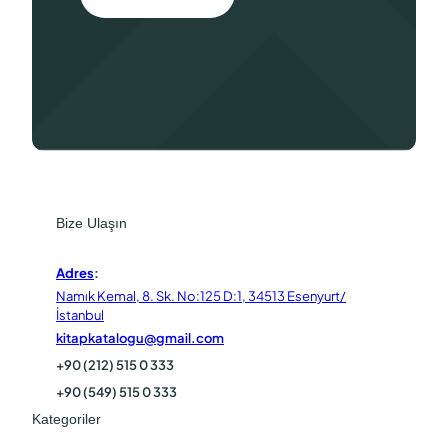
Bize Ulaşın
Adres
:
Namık Kemal, 8. Sk. No:125 D:1, 34513 Esenyurt/
İstanbul
kitapkatalogu@gmail.com
+90 (212) 515 0 333
+90 (549) 515 0 333
Kategoriler