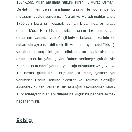
1574-1595 yıllan arasında hüküm süren III. Murat, Osmanlı
Devleti’nin en geniş sınırlarına ulaştığı bir dönemde bu
muazzam devleti yönetmiştir. Murâd ve Murâdî mahlaslarıyla
1700’den fazla şiir yazarak bunları Divan’ında bir araya
getiren Murat Han, Osmanlı gibi bir cihan devletinin sultanı
olmasının yanında yazdığı şiirleriyle belagat ülkesinin de
sultanı olmayı başarabilmiştir. III. Murat’ın hayatı, edebî kişiliği
ve şiirlerinin seçkisini içeren elinizdeki bu kitapla bir nebze
olsun onun bu yönü gözler önüne serilmeye çalışılmıştır.
Kitapta, onun edebî yönünü yansıttığı düşünülen 45 gazel ve
10 beytin günümüz Türkçesine aktarılmış şekline yer
verilmiştir. Eserin sonuna “Motifler ve Terimler Sözlüğü”
eklenerek Sultan Murat’ın şiir estetiğini şekillendiren klasik
Türk edebiyatının anlam dünyasına küçük bir pencere açmak
hedeflenmiştir.
Ek bilgi