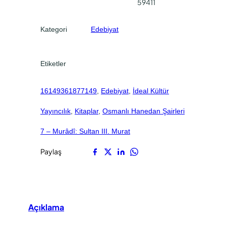
59411
0
0
.
.
Kategori
Edebiyat
Etiketler
16149361877149
, 
Edebiyat
, 
İdeal Kültür
Yayıncılık
, 
Kitaplar
, 
Osmanlı Hanedan Şairleri
7 – Murâdî: Sultan III. Murat
Paylaş
Açıklama