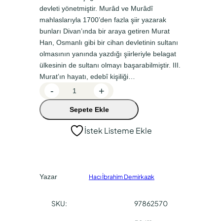
devleti yönetmiştir. Murâd ve Murâdî
n
a
mahlaslarıyla 1700’den fazla şiir yazarak
a
k
bunları Divan’ında bir araya getiren Murat
l
i
Han, Osmanlı gibi bir cihan devletinin sultanı
f
f
olmasının yanında yazdığı şiirleriyle belagat
ülkesinin de sultanı olmayı başarabilmiştir. III.
i
i
Murat’ın hayatı, edebî kişiliği…
y
y
M
-
+
a
a
u
Sepete Ekle
r
t
t
â
:
:
İstek Listeme Ekle
d
₺
₺
î
2
1
a
d
4
8
Yazar
Hacı İbrahim Demirkazık
e
0
0
t
,
,
SKU:
97862570
0
0