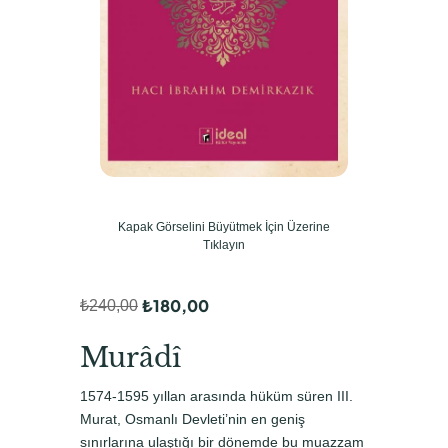
Kapak Görselini Büyütmek İçin Üzerine
Tıklayın
₺
180,00
₺
240,00
O
Ş
r
u
Murâdî
i
a
1574-1595 yıllan arasında hüküm süren III.
j
n
Murat, Osmanlı Devleti’nin en geniş
i
d
sınırlarına ulaştığı bir dönemde bu muazzam