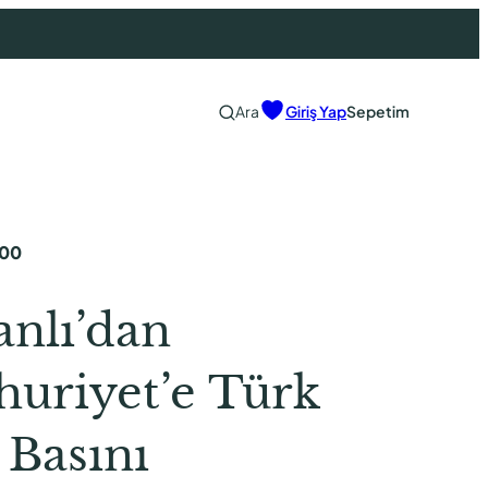
Ara
Giriş Yap
Sepetim
,00
nlı’dan
uriyet’e Türk
 Basını