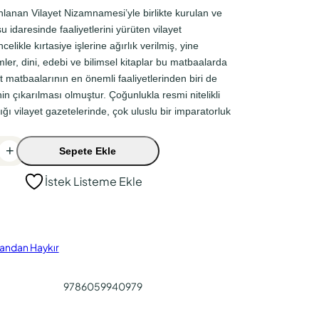
nlanan Vilayet Nizamnamesi’yle birlikte kurulan ve
 idaresinde faaliyetlerini yürüten vilayet
elikle kırtasiye işlerine ağırlık verilmiş, yine
ler, dini, edebi ve bilimsel kitaplar bu matbaalarda
et matbaalarının en önemli faaliyetlerinden biri de
nin çıkarılması olmuştur. Çoğunlukla resmi nitelikli
ığı vilayet gazetelerinde, çok uluslu bir imparatorluk
+
Sepete Ekle
İstek Listeme Ekle
andan Haykır
9786059940979