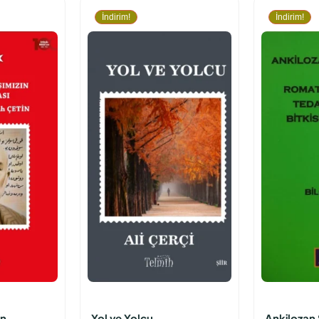
İndirim!
İndirim!
ın
Yol ve Yolcu
Ankilozan 