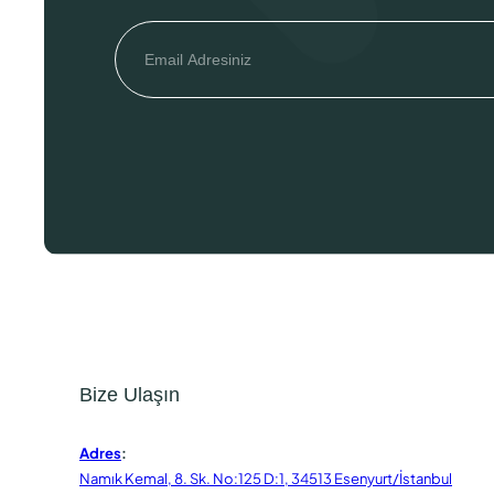
Bize Ulaşın
Adres
:
Namık Kemal, 8. Sk. No:125 D:1, 34513 Esenyurt/İstanbul