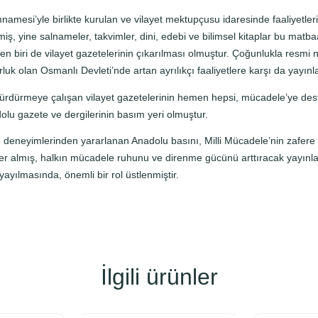
r
e
amesi’yle birlikte kurulan ve vilayet mektupçusu idaresinde faaliyetler
l
ilmiş, yine salnameler, takvimler, dini, edebi ve bilimsel kitaplar bu matba
B
n biri de vilayet gazetelerinin çıkarılması olmuştur. Çoğunlukla resmi nite
a
luk olan Osmanlı Devleti’nde artan ayrılıkçı faaliyetlere karşı da yayınla
s
ı sürdürmeye çalışan vilayet gazetelerinin hemen hepsi, mücadele’ye dest
ı
lu gazete ve dergilerinin basım yeri olmuştur.
n
ı
ve deneyimlerinden yararlanan Anadolu basını, Milli Mücadele’nin zafere 
a
r almış, halkın mücadele ruhunu ve direnme gücünü arttıracak yayınl
d
ayılmasında, önemli bir rol üstlenmiştir.
e
t
İlgili ürünler