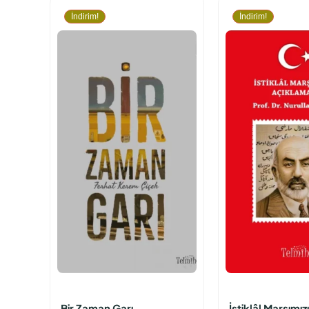
İndirim!
İndirim!
Bir Zaman Garı
İstiklâl Marşımız