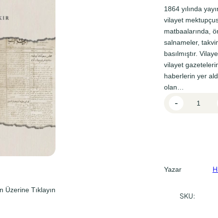
l
i
1864 yılında yayı
f
f
vilayet mektupçusu
matbaalarında, önc
i
i
salnameler, takvim
y
y
basılmıştır. Vilay
a
a
vilayet gazeteleri
t
t
haberlerin yer ald
olan…
:
:
O
-
₺
₺
s
7
5
m
a
0
9
n
0
5
l
,
,
ı
H
Yazar
0
0
'
n Üzerine Tıklayın
d
0
0
SKU:
a
.
.
n