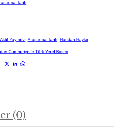
raştırma-Tarih
Aktif Yayınevi
, 
Araştırma-Tarih
, 
Handan Haykır
, 
dan Cumhuriyet’e Türk Yerel Basını
r (0)