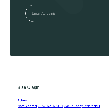
Bize Ulaşın
Adres
:
Namık Kemal, 8. Sk. No:125 D:1, 34513 Esenyurt/İstanbul