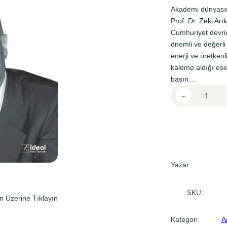
l
i
Akademi dünyasınd
f
f
Prof. Dr. Zeki Ar
Cumhuriyet devri
i
i
önemli ve değerli
y
y
enerji ve üretkenl
a
a
kaleme aldığı ese
t
t
basın…
P
:
:
-
r
₺
₺
o
6
5
f
.
0
1
D
0
0
r
Yazar
,
,
.
0
0
Z
SKU:
n Üzerine Tıklayın
e
0
0
k
.
.
Kategori
A
i