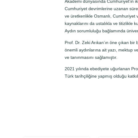
Akademi dünyasında Cumhuriyet’in ikin
Cumhuriyet devrimlerine uzanan süreçt
ve üretkenlikle Osmanlı, Cumhuriyet ve
kaynaklarını da ustalıkla ve titizlikl
Aydın sorumluluğu bağlamında üniversite
Prof. Dr. Zeki Arıkan’ın öne çıkan bir
önemli aydınlarına ait yazı, mektup ve 
ve tanınmasını sağlamıştır.
2021 yılında ebediyete uğurlanan Prof. 
Türk tarihçiliğine yapmış olduğu katkı