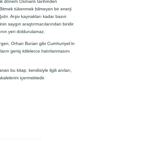
asik dönem Osmanlı tarihinden
 Bitmek tükenmek bilmeyen bir enerji
ğıdır. Arşiv kaynakları kadar basın
nin saygın araştırmacılarından biridir.
ğının yeri doldurulamaz.
Birgen, Orhan Burian gibi Cumhuriyet’in
ların geniş kitlelerce hatırlanmasını
n bu kitap; kendisiyle ilgili anıları,
kalelerini içermektedir.