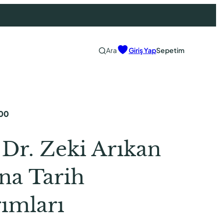
Ara
Giriş Yap
Sepetim
00
 Dr. Zeki Arıkan
na Tarih
ımları