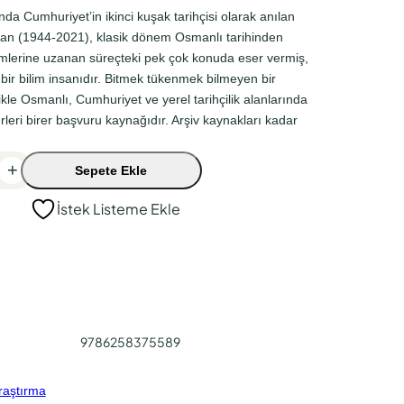
a Cumhuriyet’in ikinci kuşak tarihçisi olarak anılan
ıkan (1944-2021), klasik dönem Osmanlı tarihinden
mlerine uzanan süreçteki pek çok konuda eser vermiş,
 bir bilim insanıdır. Bitmek tükenmek bilmeyen bir
ikle Osmanlı, Cumhuriyet ve yerel tarihçilik alanlarında
rleri birer başvuru kaynağıdır. Arşiv kaynakları kadar
+
Sepete Ekle
İstek Listeme Ekle
9786258375589
raştırma