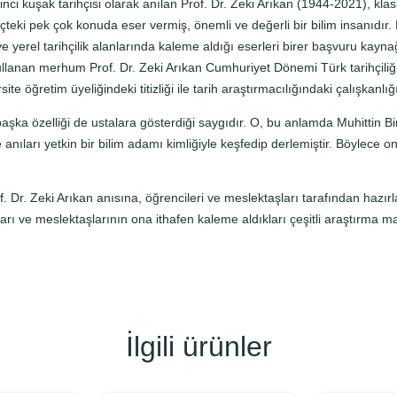
T
ci kuşak tarihçisi olarak anılan Prof. Dr. Zeki Arıkan (1944-2021), kl
a
eki pek çok konuda eser vermiş, önemli ve değerli bir bilim insanıdır.
s
 yerel tarihçilik alanlarında kaleme aldığı eserleri birer başvuru kayna
a
e kullanan merhum Prof. Dr. Zeki Arıkan Cumhuriyet Dönemi Türk tarihçiliği
r
 öğretim üyeliğindeki titizliği ile tarih araştırmacılığındaki çalışkanlı
ı
 başka özelliği de ustalara gösterdiği saygıdır. O, bu anlamda Muhittin 
m
anıları yetkin bir bilim adamı kimliğiyle keşfedip derlemiştir. Böylece on
l
a
r
Dr. Zeki Arıkan anısına, öğrencileri ve meslektaşları tarafından hazırlana
ı
ları ve meslektaşlarının ona ithafen kaleme aldıkları çeşitli araştırma ma
a
d
e
t
İlgili ürünler