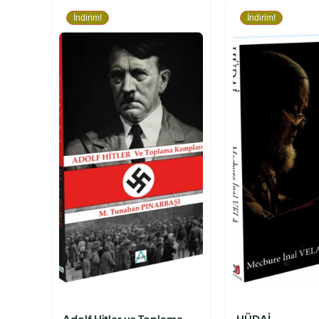
İndirim!
İndirim!
Adolf Hitler ve Toplama
HÜDAİ