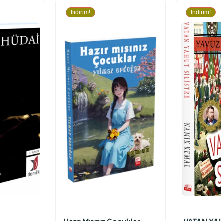
İndirim!
İndirim!
Hazır Mısınız Çocuklar
VATAN YAH