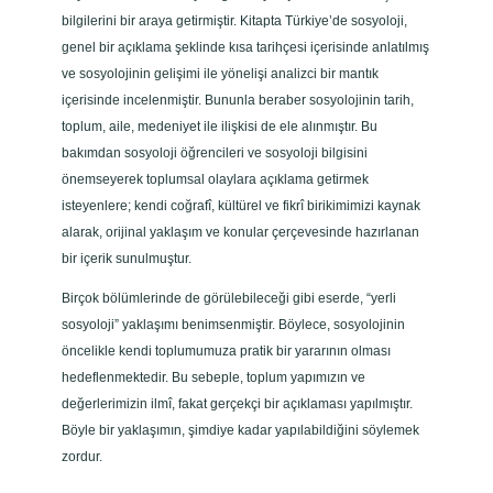
bilgilerini bir araya getirmiştir. Kitapta Türkiye’de sosyoloji,
genel bir açıklama şeklinde kısa tarihçesi içerisinde anlatılmış
ve sosyolojinin gelişimi ile yönelişi analizci bir mantık
içerisinde incelenmiştir. Bununla beraber sosyolojinin tarih,
toplum, aile, medeniyet ile ilişkisi de ele alınmıştır. Bu
bakımdan sosyoloji öğrencileri ve sosyoloji bilgisini
önemseyerek toplumsal olaylara açıklama getirmek
isteyenlere; kendi coğrafî, kültürel ve fikrî birikimimizi kaynak
alarak, orijinal yaklaşım ve konular çerçevesinde hazırlanan
bir içerik sunulmuştur.
Birçok bölümlerinde de görülebileceği gibi eserde, “yerli
sosyoloji” yaklaşımı benimsenmiştir. Böylece, sosyolojinin
öncelikle kendi toplumumuza pratik bir yararının olması
hedeflenmektedir. Bu sebeple, toplum yapımızın ve
değerlerimizin ilmî, fakat gerçekçi bir açıklaması yapılmıştır.
Böyle bir yaklaşımın, şimdiye kadar yapılabildiğini söylemek
zordur.