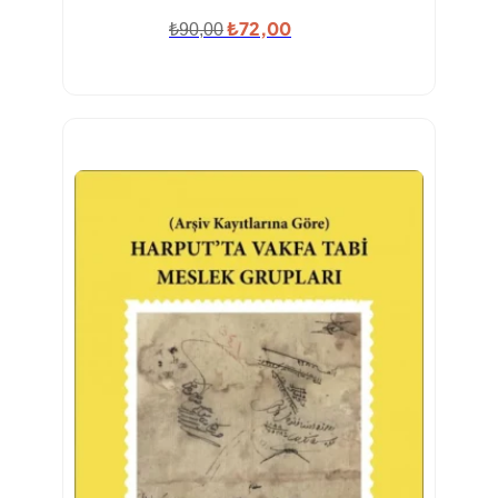
Orijinal
Şu
₺
72,00
₺
90,00
fiyat:
andaki
₺90,00.
fiyat:
₺72,00.