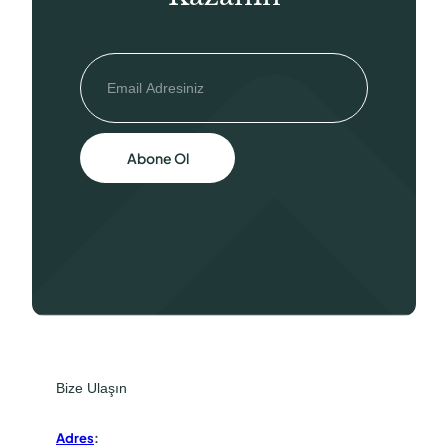
Abone Ol
Bize Ulaşın
Adres
: