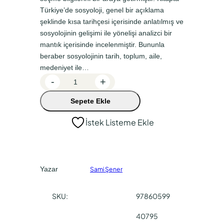
a
k
Türkiye’de sosyoloji, genel bir açıklama
l
i
şeklinde kısa tarihçesi içerisinde anlatılmış ve
f
f
sosyolojinin gelişimi ile yönelişi analizci bir
mantık içerisinde incelenmiştir. Bununla
i
i
beraber sosyolojinin tarih, toplum, aile,
y
y
medeniyet ile…
a
a
S
-
+
o
t
t
Sepete Ekle
s
:
:
y
İstek Listeme Ekle
₺
₺
o
2
2
l
o
5
1
j
0
2
Yazar
Sami Şener
i
,
,
a
SKU:
97860599
0
5
d
e
0
0
40795
t