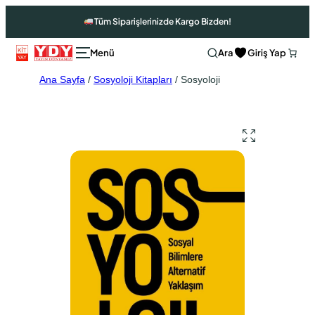
Tüm Siparişlerinizde Kargo Bizden!
Ara
Giriş Yap
Ana Sayfa
/
Sosyoloji Kitapları
/ Sosyoloji