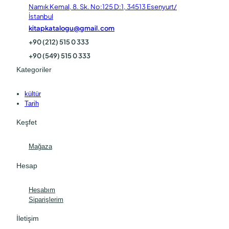
Namık Kemal, 8. Sk. No:125 D:1, 34513 Esenyurt/
İstanbul
kitapkatalogu@gmail.com
+90 (212) 515 0 333
+90 (549) 515 0 333
Kategoriler
kültür
Tarih
Keşfet
Mağaza
Hesap
Hesabım
Siparişlerim
İletişim