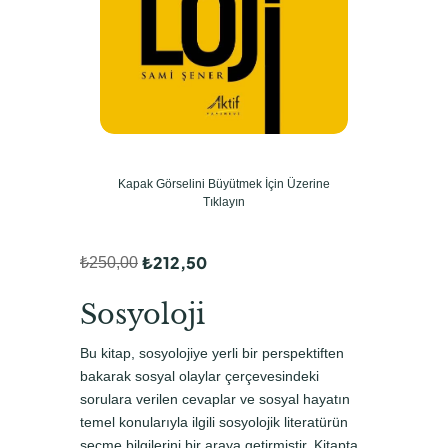
Kapak Görselini Büyütmek İçin Üzerine
Tıklayın
₺
212,50
₺
250,00
O
Ş
r
u
Sosyoloji
i
a
Bu kitap, sosyolojiye yerli bir perspektiften
j
n
bakarak sosyal olaylar çerçevesindeki
i
d
sorulara verilen cevaplar ve sosyal hayatın
temel konularıyla ilgili sosyolojik literatürün
n
a
seçme bilgilerini bir araya getirmiştir. Kitapta