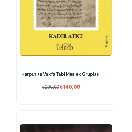
Harput’ta Vakfa Tabi Meslek Grupları
Orijinal
Şu
₺
140,00
₺
200,00
fiyat:
andaki
₺200,00.
fiyat:
₺140,00.