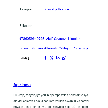
.
.
Kategori
Sosyoloji Kitapları
Etiketler
9786059940795
, 
Aktif Yayınevi
, 
Kitaplar
, 
Sosyal Bilimlere Alternatif Yaklaşım
, 
Sosyoloji
Paylaş
Açıklama
Bu kitap, sosyolojiye yerli bir perspektiften bakarak sosyal
olaylar çerçevesindeki sorulara verilen cevaplar ve sosyal
hayatın temel konularıyla ilgili sosyolojik literatürün seçme