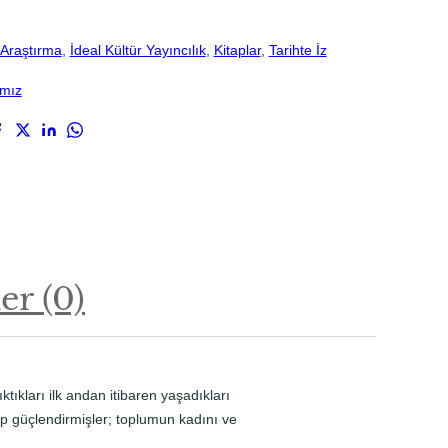
Araştırma
, 
İdeal Kültür Yayıncılık
, 
Kitaplar
, 
Tarihte İz
ımız
r (0)
tıkları ilk andan itibaren yaşadıkları
yip güçlendirmişler; toplumun kadını ve