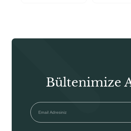
₺250,00.
Bültenimize 