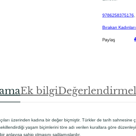
a
n
9786258375176
, 
K
a
Bırakan Kadınlar
d
ı
Paylaş
n
l
a
r
ı
m
lama
Ek bilgi
Değerlendirmele
ı
z
a
d
e
ıları üzerinden kadına bir değer biçmiştir. Türkler de tarih sahnesine çık
t
şekillendirdiği yaşam biçimlerini töre adı verilen kurallara göre düzenle
bir anlayışa sahip olmasını sağlamışlardır.