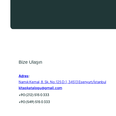
Bize Ulaşın
Adres
:
Namık Kemal, 8. Sk. No:125 D:1, 34513 Esenyurt/İstanbul
kitapkatalogu@gmail.com
+90 (212) 515 0 333
+90 (549) 515 0 333