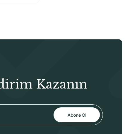
₺1.000,00.
dirim Kazanın
Abone Ol