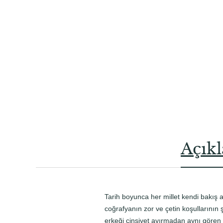
Açık
Tarih boyunca her millet kendi bakış aç
coğrafyanın zor ve çetin koşullarının 
erkeği cinsiyet ayırmadan aynı gören 