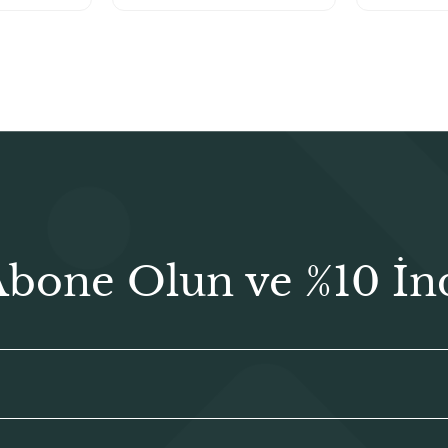
₺400,00.
₺500,00.
Abone Olun ve %10 İn