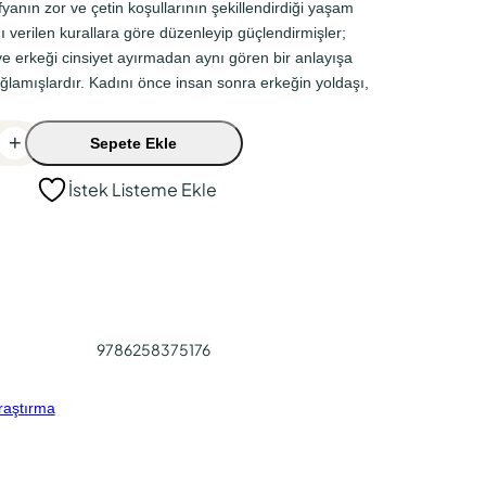
yanın zor ve çetin koşullarının şekillendirdiği yaşam
dı verilen kurallara göre düzenleyip güçlendirmişler;
e erkeği cinsiyet ayırmadan aynı gören bir anlayışa
ğlamışlardır. Kadını önce insan sonra erkeğin yoldaşı,
+
Sepete Ekle
İstek Listeme Ekle
9786258375176
raştırma