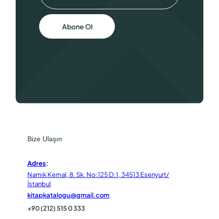
Abone Ol
Bize Ulaşın
Adres
:
Namık Kemal, 8. Sk. No:125 D:1, 34513 Esenyurt/
İstanbul
kitapkatalogu@gmail.com
+90 (212) 515 0 333