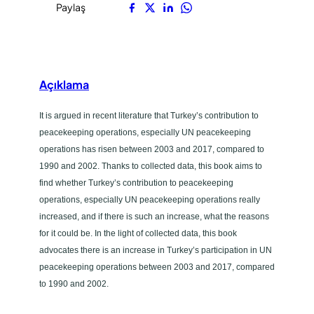
e
Paylaş
a
c
e
k
Açıklama
e
e
It is argued in recent literature that Turkey’s contribution to
p
peacekeeping operations, especially UN peacekeeping
i
operations has risen between 2003 and 2017, compared to
n
1990 and 2002. Thanks to collected data, this book aims to
g
find whether Turkey’s contribution to peacekeeping
O
operations, especially UN peacekeeping operations really
p
increased, and if there is such an increase, what the reasons
e
for it could be. In the light of collected data, this book
r
advocates there is an increase in Turkey’s participation in UN
a
peacekeeping operations between 2003 and 2017, compared
t
to 1990 and 2002.
i
o