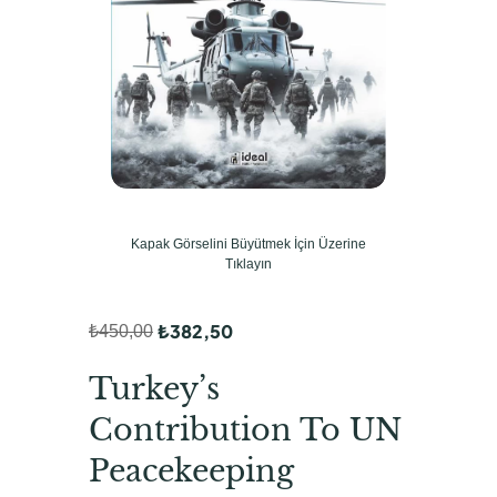
Kapak Görselini Büyütmek İçin Üzerine
Tıklayın
₺
382,50
₺
450,00
O
Ş
r
u
Turkey’s
i
a
Contribution To UN
j
n
Peacekeeping
i
d