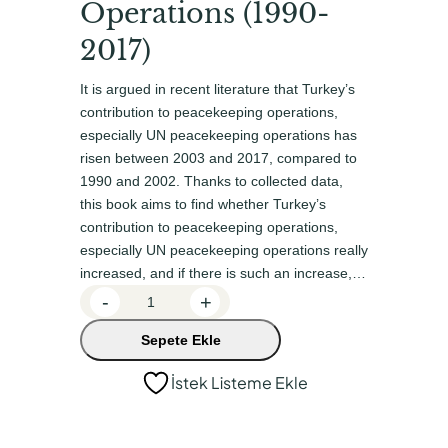
Operations (1990-
n
a
a
k
2017)
l
i
It is argued in recent literature that Turkey’s
f
f
contribution to peacekeeping operations,
i
i
especially UN peacekeeping operations has
risen between 2003 and 2017, compared to
y
y
1990 and 2002. Thanks to collected data,
a
a
this book aims to find whether Turkey’s
t
t
contribution to peacekeeping operations,
especially UN peacekeeping operations really
:
:
increased, and if there is such an increase,…
₺
₺
T
-
+
4
3
u
Sepete Ekle
5
8
r
k
0
2
İstek Listeme Ekle
e
,
,
y
0
5
’