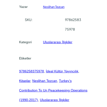
0
0
s
Yazar
Neslihan Tezcan
C
.
.
o
SKU:
97862583
n
t
75978
r
i
Kategori
Uluslararası İlişkiler
b
u
t
Etiketler
i
o
9786258375978
, 
İdeal Kültür Yayıncılık
, 
n
T
Kitaplar
, 
Neslihan Tezcan
, 
Turkey’s
o
U
Contribution To Un Peacekeeping Operations
N
(1990-2017)
, 
Uluslararası İlişkiler
P