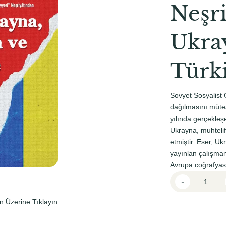
l
i
Neşr
f
f
i
i
Ukra
y
y
Türk
a
a
t
t
:
:
Sovyet Sosyalist 
dağılmasını mütea
₺
₺
yılında gerçekleş
1
1
Ukrayna, muhteli
5
2
etmiştir. Eser, U
yayınlan çalışman
0
7
Avrupa coğrafyas
,
,
U
-
0
5
k
0
0
r
n Üzerine Tıklayın
a
.
.
y