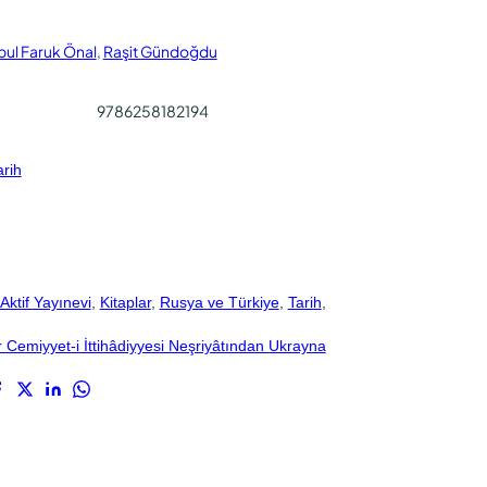
bul Faruk Önal
,
Raşit Gündoğdu
9786258182194
arih
Aktif Yayınevi
, 
Kitaplar
, 
Rusya ve Türkiye
, 
Tarih
, 
Cemiyyet-i İttihâdiyyesi Neşriyâtından Ukrayna