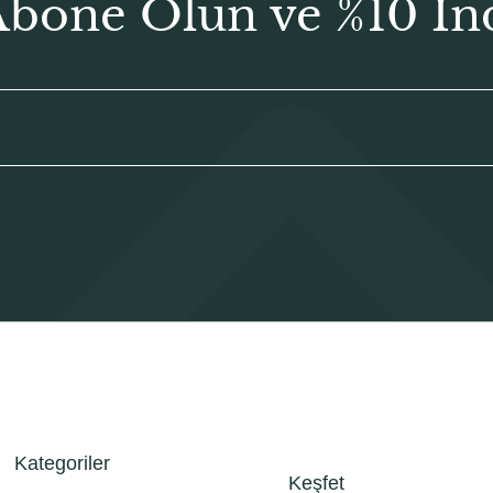
Abone Olun ve %10 İn
Kategoriler
Keşfet