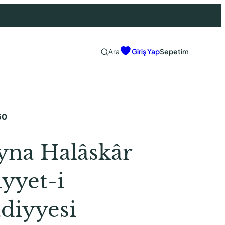
Ara
Giriş Yap
Sepetim
50
yna Halâskâr
yyet-i
âdiyyesi