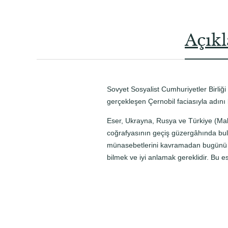
Açık
Sovyet Sosyalist Cumhuriyetler Birliğ
gerçekleşen Çernobil faciasıyla adın
Eser, Ukrayna, Rusya ve Türkiye (Mak
coğrafyasının geçiş güzergâhında bulu
münasebetlerini kavramadan bugünü do
bilmek ve iyi anlamak gereklidir. Bu 