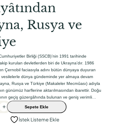
iyâtından
yna, Rusya ve
iye
Cumhuriyetler Birliği (SSCB)’nin 1991 tarihinde
kip kurulan devletlerden biri de Ukrayna’dır. 1986
en Çernobil faciasıyla adını bütün dünyaya duyuran
f vesilelerle dünya gündeminde yer almaya devam
krayna, Rusya ve Türkiye (Makaleler Mecmûası) adıyla
ın günümüz harflerine aktarılmasından ibarettir. Doğu
ının geçiş güzergâhında bulunan ve geniş verimli…
+
Sepete Ekle
İstek Listeme Ekle