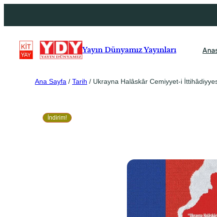
Ana
Yayın Dünyamız Yayınları
Ana Sayfa
/
Tarih
/ Ukrayna Halâskâr Cemiyyet-i İttihâdiyye
İndirim!