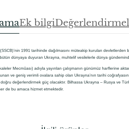
-
i
İ
lama
Ek bilgi
Değerlendirmele
t
t
i
h
â
i (SSCB)’nin 1991 tarihinde dağılmasını müteakip kurulan devletlerden bi
d
ı bütün dünyaya duyuran Ukrayna, muhtelif vesilelerle dünya gündemin
i
aleler Mecmûası) adıyla yayınlan çalışmanın günümüz harflerine aktar
y
nan ve geniş verimli ovalara sahip olan Ukrayna’nın tarihi coğrafyasını 
y
ğru değerlendirmek güç olacaktır. Bilhassa Ukrayna – Rusya ve Türkiye
e
eser de bu amaca hizmet etmektedir.
s
i
N
e
ş
r