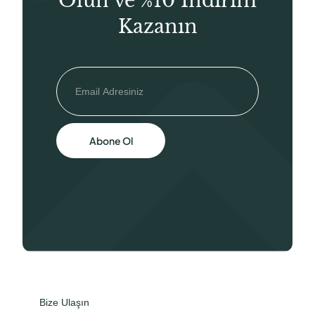
Olun ve %10 İndirim
Kazanın
Abone Ol
Bize Ulaşın