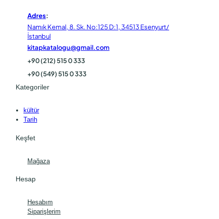
Adres
:
Namık Kemal, 8. Sk. No:125 D:1, 34513 Esenyurt/
İstanbul
kitapkatalogu@gmail.com
+90 (212) 515 0 333
+90 (549) 515 0 333
Kategoriler
kültür
Tarih
Keşfet
Mağaza
Hesap
Hesabım
Siparişlerim