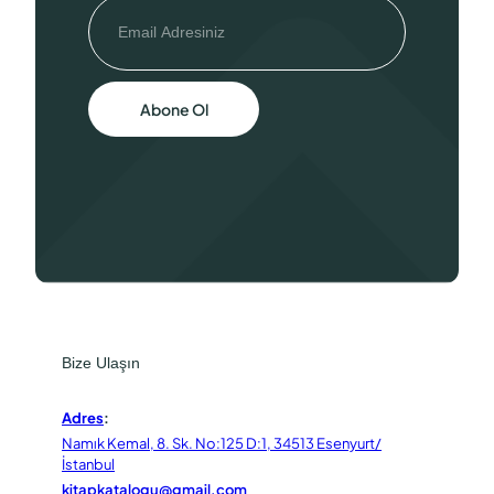
Abone Ol
Bize Ulaşın
Adres
:
Namık Kemal, 8. Sk. No:125 D:1, 34513 Esenyurt/
İstanbul
kitapkatalogu@gmail.com