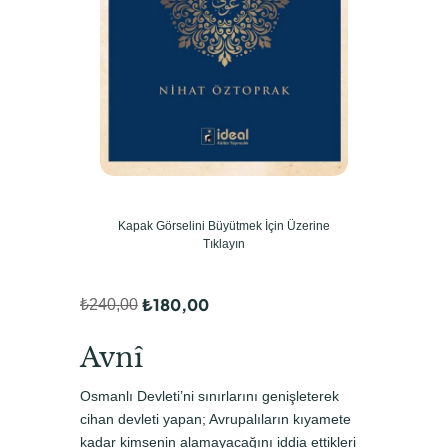
Kapak Görselini Büyütmek İçin Üzerine
Tıklayın
₺
180,00
₺
240,00
O
Ş
r
u
Avnî
i
a
Osmanlı Devleti’ni sınırlarını genişleterek
j
n
cihan devleti yapan; Avrupalıların kıyamete
i
d
kadar kimsenin alamayacağını iddia ettikleri