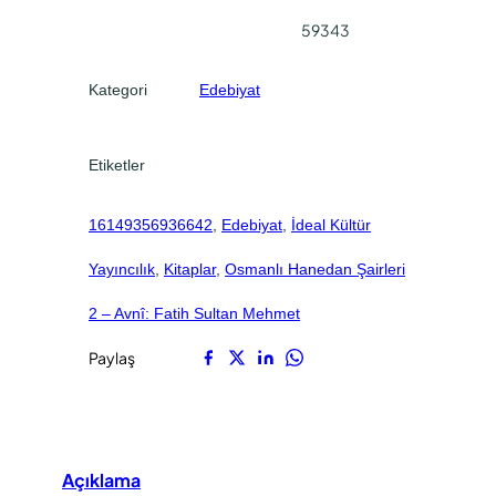
0
0
59343
.
.
Kategori
Edebiyat
Etiketler
16149356936642
, 
Edebiyat
, 
İdeal Kültür
Yayıncılık
, 
Kitaplar
, 
Osmanlı Hanedan Şairleri
2 – Avnî: Fatih Sultan Mehmet
Paylaş
Açıklama