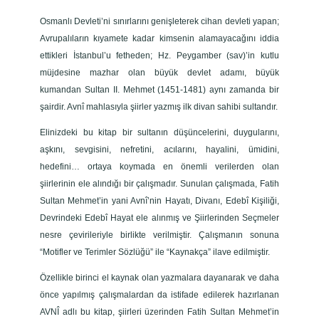
Osmanlı Devleti’ni sınırlarını genişleterek cihan devleti yapan;
Avrupalıların kıyamete kadar kimsenin alamayacağını iddia
ettikleri İstanbul’u fetheden; Hz. Peygamber (sav)’in kutlu
müjdesine mazhar olan büyük devlet adamı, büyük
kumandan Sultan II. Mehmet (1451-1481) aynı zamanda bir
şairdir. Avnî mahlasıyla şiirler yazmış ilk divan sahibi sultandır.
Elinizdeki bu kitap bir sultanın düşüncelerini, duygularını,
aşkını, sevgisini, nefretini, acılarını, hayalini, ümidini,
hedefini… ortaya koymada en önemli verilerden olan
şiirlerinin ele alındığı bir çalışmadır. Sunulan çalışmada, Fatih
Sultan Mehmet’in yani Avnî’nin Hayatı, Divanı, Edebî Kişiliği,
Devrindeki Edebî Hayat ele alınmış ve Şiirlerinden Seçmeler
nesre çevirileriyle birlikte verilmiştir. Çalışmanın sonuna
“Motifler ve Terimler Sözlüğü” ile “Kaynakça” ilave edilmiştir.
Özellikle birinci el kaynak olan yazmalara dayanarak ve daha
önce yapılmış çalışmalardan da istifade edilerek hazırlanan
AVNÎ adlı bu kitap, şiirleri üzerinden Fatih Sultan Mehmet’in