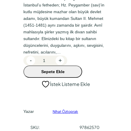
İstanbul’u fetheden; Hz. Peygamber (sav)’in
n
a
kutlu müjdesine mazhar olan büyük devlet
a
k
adamı, büyük kumandan Sultan II. Mehmet
l
i
(1451-1481) aynı zamanda bir şairdir. Avnî
f
f
mahlasıyla şiirler yazmış ilk divan sahibi
sultandır. Elinizdeki bu kitap bir sultanın
i
i
düşüncelerini, duygularını, aşkını, sevgisini,
y
y
nefretini, acılarını,…
a
a
A
-
+
v
t
t
Sepete Ekle
n
:
:
î
İstek Listeme Ekle
₺
₺
a
2
1
d
e
4
8
t
0
0
Yazar
Nihat Öztoprak
,
,
SKU:
97862570
0
0